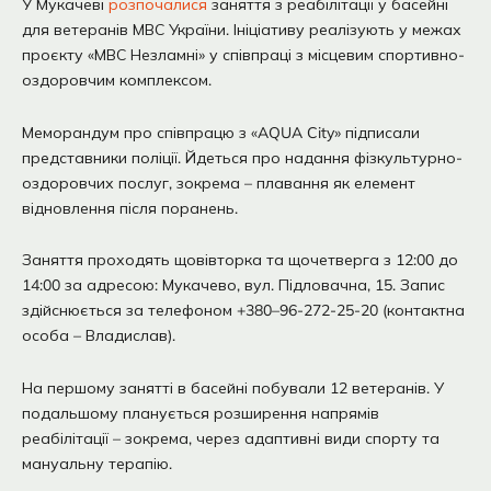
У Мукачеві
розпочалися
заняття з реабілітації у басейні
для ветеранів МВС України. Ініціативу реалізують у межах
проєкту «МВС Незламні» у співпраці з місцевим спортивно-
оздоровчим комплексом.
Меморандум про співпрацю з «AQUA City» підписали
представники поліції. Йдеться про надання фізкультурно-
оздоровчих послуг, зокрема – плавання як елемент
відновлення після поранень.
Заняття проходять щовівторка та щочетверга з 12:00 до
14:00 за адресою: Мукачево, вул. Підловачна, 15. Запис
здійснюється за телефоном +380–96-272-25-20 (контактна
особа – Владислав).
На першому занятті в басейні побували 12 ветеранів. У
подальшому планується розширення напрямів
реабілітації – зокрема, через адаптивні види спорту та
мануальну терапію.