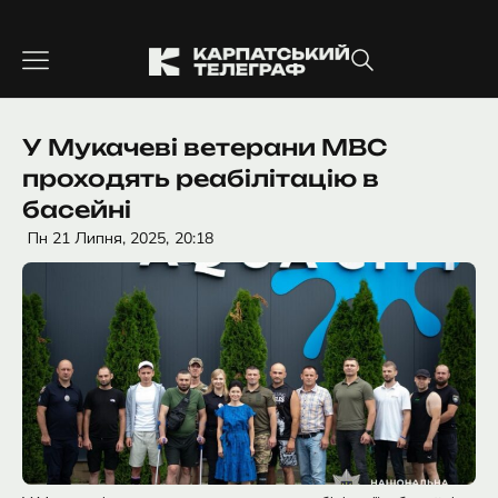
Перейти
до
вмісту
У Мукачеві ветерани МВС
проходять реабілітацію в
басейні
Пн 21 Липня, 2025,
20:18