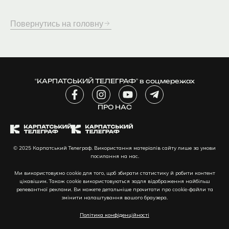
Повернутись на головну
“КАРПАТСЬКИЙ ТЕЛЕГРАФ” в соцмережах
F
I
Y
T
a
n
o
e
c
ПРО НАС
s
u
l
e
t
t
e
b
a
u
g
o
g
b
r
© 2025 Карпатський Телеграф. Використання матеріалів сайту лише за умови
o
r
e
a
посилання на нас.
k
a
m
-
m
-
Ми використовуємо cookie для того, щоб збирати статистику й робити контент
f
p
цікавішим. Також cookie використовуються задля відображення найбільш
l
релевантної реклами. Ви можете детальніше прочитати про cookie-файли та
змінити налаштування вашого браузера.
a
n
Політика конфіденційності
e