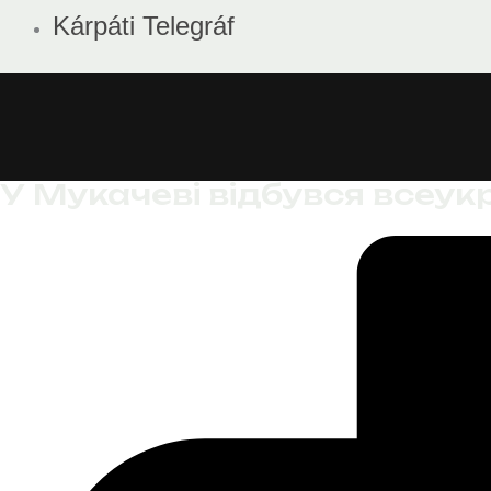
Kárpáti Telegráf
У Мукачеві відбувся всеук