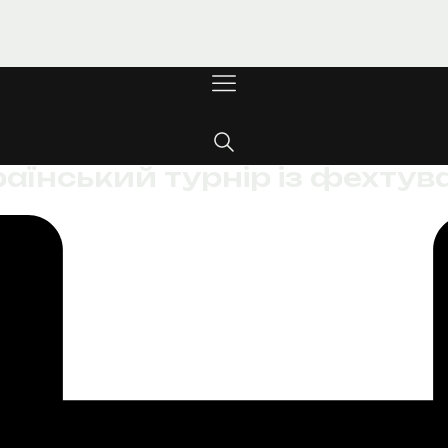
раїнський турнір із фехтув