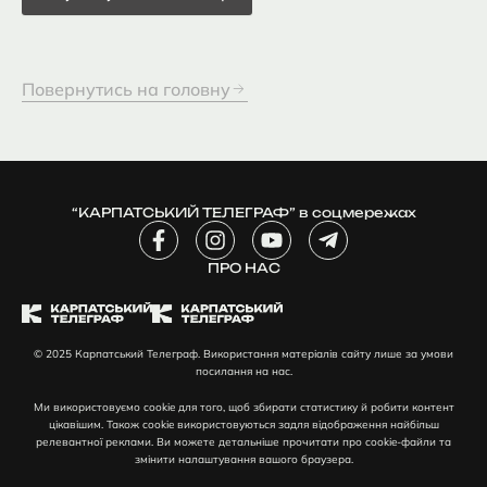
Повернутись на головну
“КАРПАТСЬКИЙ ТЕЛЕГРАФ” в соцмережах
F
I
Y
T
a
n
o
e
c
ПРО НАС
s
u
l
e
t
t
e
b
a
u
g
o
g
b
r
© 2025 Карпатський Телеграф. Використання матеріалів сайту лише за умови
o
r
e
a
посилання на нас.
k
a
m
-
m
-
Ми використовуємо cookie для того, щоб збирати статистику й робити контент
f
p
цікавішим. Також cookie використовуються задля відображення найбільш
l
релевантної реклами. Ви можете детальніше прочитати про cookie-файли та
змінити налаштування вашого браузера.
a