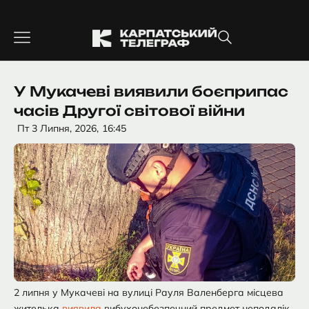
Перейти
до
вмісту
У Мукачеві виявили боєприпас
часів Другої світової війни
Пт 3 Липня, 2026,
16:45
2 липня у Мукачеві на вулиці Рауля Валенберга місцева
жителька
виявила
вибухонебезпечний предмет неподалік