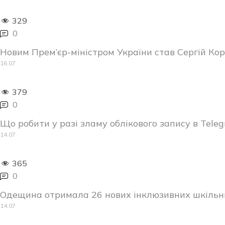
329
0
Новим Прем’єр-міністром України став Сергій Ко
16.07
379
0
Що робити у разі зламу облікового запису в Telegr
14.07
365
0
Одещина отримала 26 нових інклюзивних шкільни
14.07