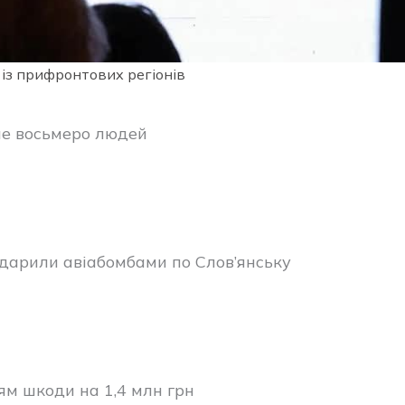
 із прифронтових регіонів
ше восьмеро людей
 вдарили авіабомбами по Слов’янську
ям шкоди на 1,4 млн грн