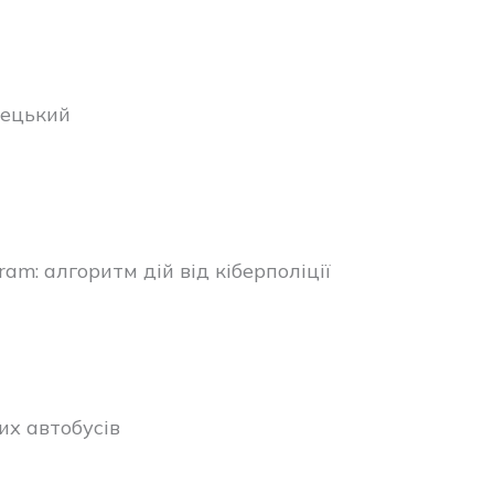
рецький
am: алгоритм дій від кіберполіції
х автобусів