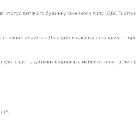
: статус дитячого будинку сімейного типу (ДБСТ) отри
’ї Світлани Самойлюк. До родини влаштували дівчат-сирі
онують шість дитячих будинків сімейного типу та сім п
і *.