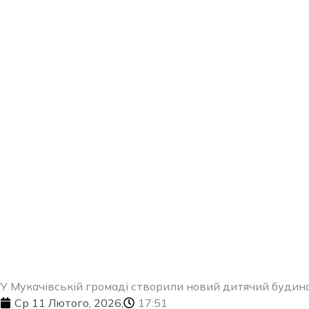
Перейти
до
вмісту
У Мукачівській громаді створили новий дитячий будин
Ср 11 Лютого, 2026,
17:51