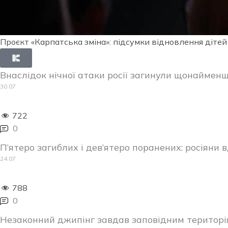
Проєкт «Карпатська зміна»: підсумки відновлення дітей
Внаслідок нічної атаки росії загинули щонаймен
30.07
722
0
П’ятеро загиблих і дев’ятеро поранених: росіяни
24.07
788
0
Незаконний джипінг завдав заповідним територі