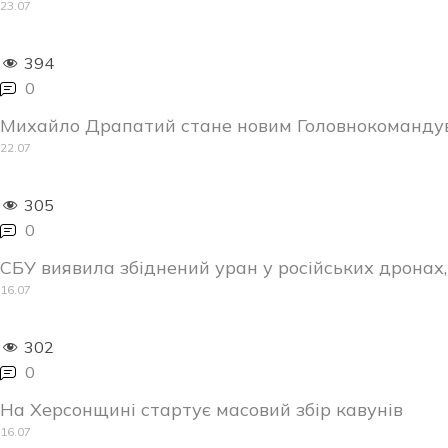
23.07
394
0
Михайло Драпатий стане новим Головнокоманду
22.07
305
0
СБУ виявила збіднений уран у російських дрона
16.07
302
0
На Херсонщині стартує масовий збір кавунів
16.07