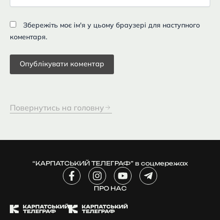
Збережіть моє ім'я у цьому браузері для наступного
коментаря.
Повернутись на головну
“КАРПАТСЬКИЙ ТЕЛЕГРАФ” в соцмережах
F
I
Y
T
a
n
o
e
c
ПРО НАС
s
u
l
e
t
t
e
b
a
u
g