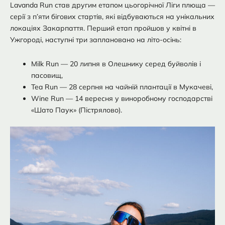
Lavanda Run став другим етапом цьогорічної Ліги плюща —
серії з п’яти бігових стартів, які відбуваються на унікальних
локаціях Закарпаття. Перший етап пройшов у квітні в
Ужгороді, наступні три заплановано на літо-осінь:
Milk Run — 20 липня в Олешнику серед буйволів і
пасовищ,
Tea Run — 28 серпня на чайній плантації в Мукачеві,
Wine Run — 14 вересня у виноробному господарстві
«Шато Паук» (Пістрялово).