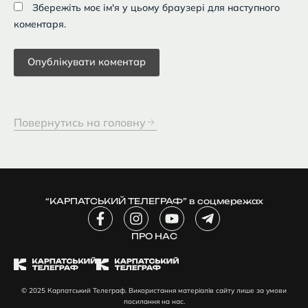
Збережіть моє ім'я у цьому браузері для наступного
коментаря.
Повернутись на головну
“КАРПАТСЬКИЙ ТЕЛЕГРАФ” в соцмережах
F
I
Y
T
a
n
o
e
c
ПРО НАС
s
u
l
e
t
t
e
b
a
u
g
o
g
b
r
© 2025 Карпатський Телеграф. Використання матеріалів сайту лише за умови
o
r
e
a
посилання на нас.