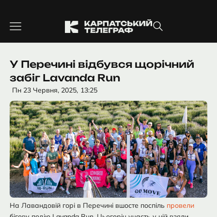
Перейти
до
вмісту
У Перечині відбувся щорічний
забіг Lavanda Run
Пн 23 Червня, 2025,
13:25
На Лавандовій горі в Перечині вшосте поспіль
провели
бігову подію Lavanda Run. Цьогоріч участь у ній взяли