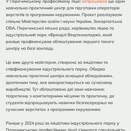
У Перечинському професійному ліцеї
запрацював
ще один
навчально-практичний центр для підготовки операторів
верстатів із програмним керуванням. Проєкт реалізували
спільно Міністерство освіти і науки України, Закарпатська
ОВА, Перечинська міська рада, керівництво ліцею та
індустріальний парк «Френдлі Віндтехнолоджі», який
раніше профінансував облаштування першого такого
центру на базі закладу.
Це вже друга майстерня, створена за ініціативи та
співфінансування індустріального парку. Обидва
навчально-практичні центри оснащені обладнанням,
ідентичним тому, яке використовується на сучасному
виробництві. Тут облаштовано дві зони навчання:
теоретичну з комп’ютерними місцями та практичну, де
студенти відпрацьовують навички безпосередньо на
сучасних верстатах з програмним керуванням.
Раніше у 2024 році за ініціативи індустріального парку у
Перечинському професійному ліцеї з’явилася спеціальність