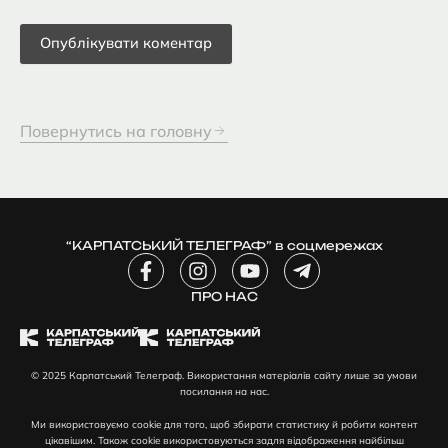
Повернутись на головну
“КАРПАТСЬКИЙ ТЕЛЕГРАФ” в соцмережах
F
I
Y
T
a
n
o
e
c
ПРО НАС
s
u
l
e
t
t
e
b
a
u
g
o
g
b
r
© 2025 Карпатський Телеграф. Використання матеріалів сайту лише за умови
o
r
e
a
посилання на нас.
k
a
m
-
m
-
Ми використовуємо cookie для того, щоб збирати статистику й робити контент
f
p
цікавішим. Також cookie використовуються задля відображення найбільш