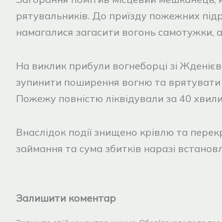
рятувальників. До приїзду пожежних під
намагалися загасити вогонь самотужки, а
На виклик прибули вогнеборці зі Жденієв
зупинити поширення вогню та врятувати
Пожежу повністю ліквідували за 40 хвилин
Внаслідок події знищено крівлю та перек
займання та сума збитків наразі встанов
Залишити коментар