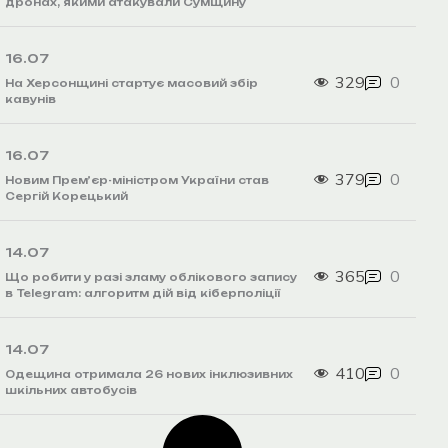
дронах, якими атакували Сумщину
16.07
329
0
На Херсонщині стартує масовий збір
кавунів
16.07
379
0
Новим Прем’єр-міністром України став
Сергій Корецький
14.07
365
0
Що робити у разі зламу облікового запису
в Telegram: алгоритм дій від кіберполіції
14.07
410
0
Одещина отримала 26 нових інклюзивних
шкільних автобусів