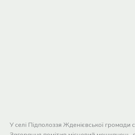
У селі Підполоззя Жденієвської громади 
Загорання помітив місцевий мешканець, 