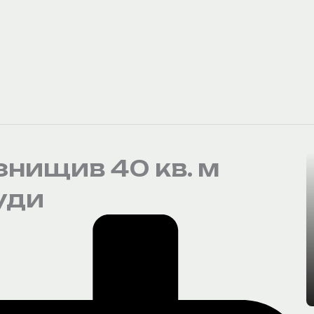
 знищив 40 кв. м
уди