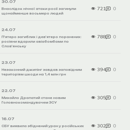
30.07
721
0
Внаслідок нічної атаки росії загинули
щонайменше восьмеро людей
24.07
788
0
П’ятеро загиблих і дев’ятеро поранених:
росіяни вдарили авіабомбами по
Слов’янську
23.07
394
0
Незаконний джипінг завдав заповідним
територіям шкоди на 1,4 млн грн
22.07
305
0
Михайло Драпатий стане новим
Головнокомандувачем ЗСУ
16.07
302
0
СБУ виявила збіднений уран у російських