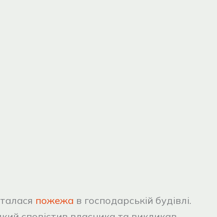
сталася
пожежа
в господарській будівлі.
який сповістив власника та викликав