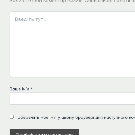
Залиште свій коментар нижче. Обов'язкові поля позн
Введіть
тут...
Ваше імʼя
*
Збережіть моє ім'я у цьому браузері для наступного ко