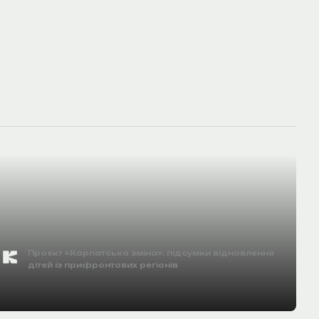
Проєкт «Карпатська зміна»: підсумки відновлення
дітей із прифронтових регіонів