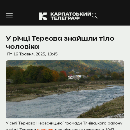
Перейти
до
вмісту
У річці Тересва знайшли тіло
чоловіка
Пт 16 Травня, 2025,
10:45
У селі Терново Нересницької громади Тячівського району
в річці Тересва
виявили
тіло місцевого мешканця 1947