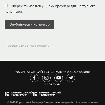
Збережіть моє ім'я у цьому браузері для наступного
коментаря.
Повернутись на головну
“КАРПАТСЬКИЙ ТЕЛЕГРАФ” в соцмережах
F
I
Y
T
a
n
o
e
c
ПРО НАС
s
u
l
e
t
t
e
b
a
u
g
o
g
b
r
© 2025 Карпатський Телеграф. Використання матеріалів сайту лише за умови
o
r
e
a