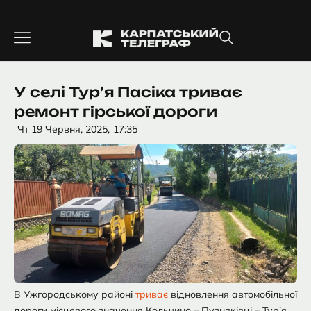
Перейти
до
вмісту
У селі Тур’я Пасіка триває
ремонт гірської дороги
Чт 19 Червня, 2025,
17:35
В Ужгородському районі
триває
відновлення автомобільної
дороги місцевого значення Кольчино – Пузняківці – Тур’я