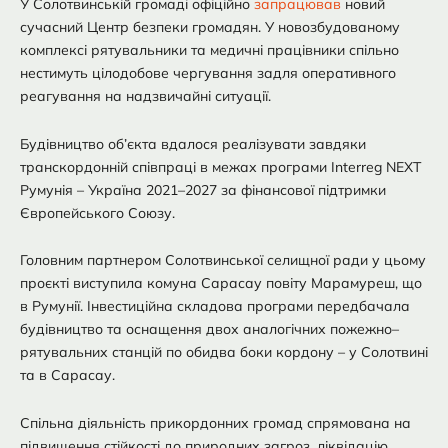
У Солотвинській громаді офіційно
запрацював
новий
сучасний Центр безпеки громадян. У новозбудованому
комплексі рятувальники та медичні працівники спільно
нестимуть цілодобове чергування задля оперативного
реагування на надзвичайні ситуації.
Будівництво об’єкта вдалося реалізувати завдяки
транскордонній співпраці в межах програми Interreg NEXT
Румунія – Україна 2021–2027 за фінансової підтримки
Європейського Союзу.
Головним партнером Солотвинської селищної ради у цьому
проєкті виступила комуна Сарасау повіту Марамуреш, що
в Румунії. Інвестиційна складова програми передбачала
будівництво та оснащення двох аналогічних пожежно–
рятувальних станцій по обидва боки кордону – у Солотвині
та в Сарасау.
Спільна діяльність прикордонних громад спрямована на
підвищення стійкості до природних загроз, ліквідацію