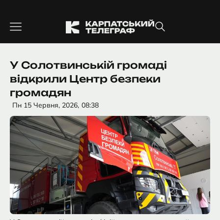
Перейти
до
вмісту
У Солотвинській громаді
відкрили Центр безпеки
громадян
Пн 15 Червня, 2026,
08:38