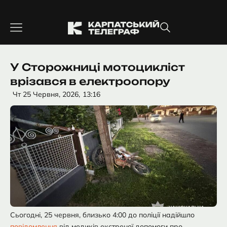
Перейти
до
вмісту
У Сторожниці мотоцикліст
врізався в електроопору
Чт 25 Червня, 2026,
13:16
Сьогодні, 25 червня, близько 4:00 до поліції надійшло
повідомлення
від медиків екстреної допомоги про