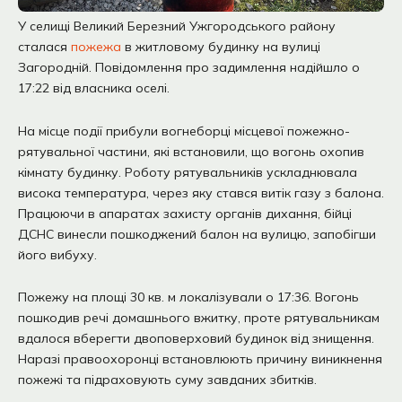
У селищі Великий Березний Ужгородського району
сталася
пожежа
в житловому будинку на вулиці
Загородній. Повідомлення про задимлення надійшло о
17:22 від власника оселі.
На місце події прибули вогнеборці місцевої пожежно-
рятувальної частини, які встановили, що вогонь охопив
кімнату будинку. Роботу рятувальників ускладнювала
висока температура, через яку стався витік газу з балона.
Працюючи в апаратах захисту органів дихання, бійці
ДСНС винесли пошкоджений балон на вулицю, запобігши
його вибуху.
Пожежу на площі 30 кв. м локалізували о 17:36. Вогонь
пошкодив речі домашнього вжитку, проте рятувальникам
вдалося вберегти двоповерховий будинок від знищення.
Наразі правоохоронці встановлюють причину виникнення
пожежі та підраховують суму завданих збитків.