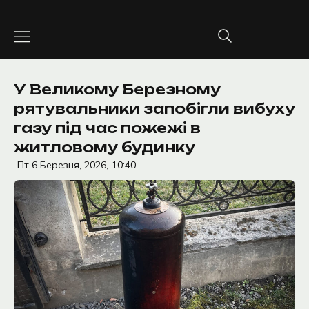
Перейти
до
вмісту
У Великому Березному
рятувальники запобігли вибуху
газу під час пожежі в
житловому будинку
Пт 6 Березня, 2026,
10:40