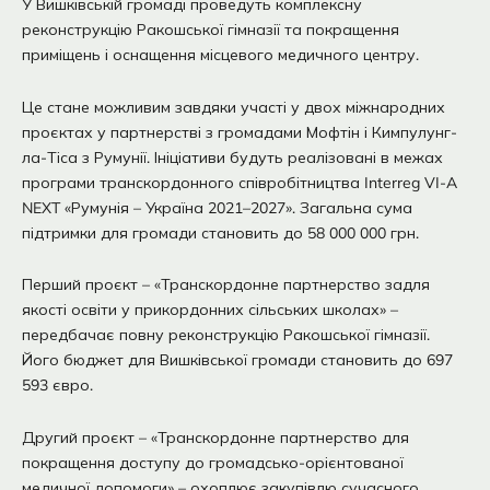
У Вишківській громаді проведуть комплексну
реконструкцію Ракошської гімназії та покращення
приміщень і оснащення місцевого медичного центру.
Це стане можливим завдяки участі у двох міжнародних
проєктах у партнерстві з громадами Мофтін і Кимпулунг-
ла-Тіса з Румунії. Ініціативи будуть реалізовані в межах
програми транскордонного співробітництва Interreg VI-A
NEXT «Румунія – Україна 2021–2027». Загальна сума
підтримки для громади становить до 58 000 000 грн.
Перший проєкт – «Транскордонне партнерство задля
якості освіти у прикордонних сільських школах» –
передбачає повну реконструкцію Ракошської гімназії.
Його бюджет для Вишківської громади становить до 697
593 євро.
Другий проєкт – «Транскордонне партнерство для
покращення доступу до громадсько-орієнтованої
медичної допомоги» – охоплює закупівлю сучасного