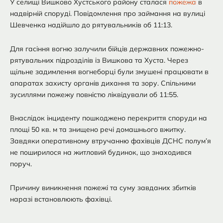
У селищі Вишково Хустського району сталася
пожежа
в
надвірній споруді. Повідомлення про займання на вулиці
Шевченка надійшло до рятувальників об 11:13.
Для гасіння вогню залучили бійців державних пожежно-
рятувальних підрозділів із Вишкова та Хуста. Через
щільне задимлення вогнеборці були змушені працювати в
апаратах захисту органів дихання та зору. Спільними
зусиллями пожежу повністю ліквідували об 11:55.
Внаслідок інциденту пошкоджено перекриття споруди на
площі 50 кв. м та знищено речі домашнього вжитку.
Завдяки оперативному втручанню фахівців ДСНС полум’я
не поширилося на житловий будинок, що знаходився
поруч.
Причину виникнення пожежі та суму завданих збитків
наразі встановлюють фахівці.