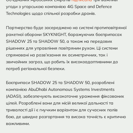
угоди з угорською компанією 4iG Space and Defence
Technologies щодо спільної розробки дронів.
Партнерство буде зосереджено на системі протиповітряної
ракетної оборони SKYKNIGHT, баражуючих боєприпасах
SHADOW 25 та SHADOW 50, а також на передових
рішеннях для управління повітряним рухом. Ці системи
спрямовані на розв’язання як асиметричних, так і
звичайних загроз, що робить їх високоадаптивними до
потреб регіональної безпеки.
Боєприпаси SHADOW 25 та SHADOW 50, розроблені
компанією AbuDhabi Autonomous Systems Investments
(ADASI), забезпечують високоточне ураження фіксованих
цілей. Розроблені вони для місій великої дальності та
тривалості дії і є гнучким варіантом для сучасних полів
бою, де швидке розгортання та висока точність є критично
важливими.