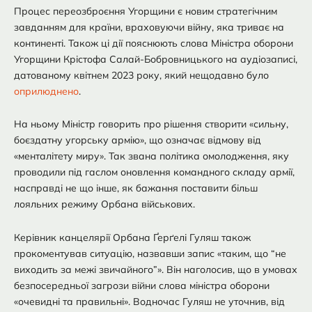
Процес переозброєння Угорщини є новим стратегічним
завданням для країни, враховуючи війну, яка триває на
континенті. Також ці дії пояснюють слова Міністра оборони
Угорщини Крістофа Салай-Бобровницького на аудіозаписі,
датованому квітнем 2023 року, який нещодавно було
оприлюднено
.
На ньому Міністр говорить про рішення створити «сильну,
боєздатну угорську армію», що означає відмову від
«менталітету миру». Так звана політика омолодження, яку
проводили під гаслом оновлення командного складу армії,
насправді не що інше, як бажання поставити більш
лояльних режиму Орбана військових.
Керівник канцелярії Орбана Ґерґелі Гуляш також
прокоментував ситуацію, назвавши запис «таким, що “не
виходить за межі звичайного”». Він наголосив, що в умовах
безпосередньої загрози війни слова міністра оборони
«очевидні та правильні». Водночас Гуляш не уточнив, від