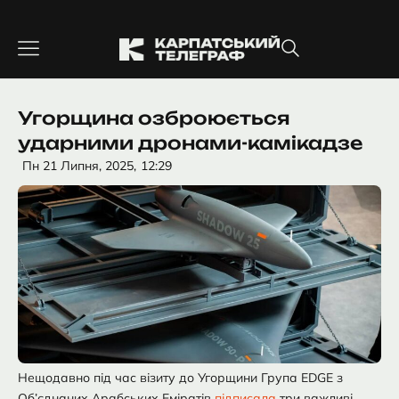
Перейти
до
вмісту
Угорщина озброюється
ударними дронами-камікадзе
Пн 21 Липня, 2025,
12:29
Нещодавно під час візиту до Угорщини Група EDGE з
Об’єднаних Арабських Еміратів
підписала
три важливі