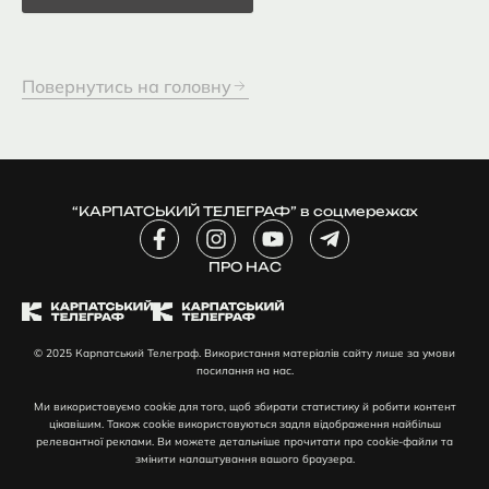
Повернутись на головну
“КАРПАТСЬКИЙ ТЕЛЕГРАФ” в соцмережах
F
I
Y
T
a
n
o
e
c
ПРО НАС
s
u
l
e
t
t
e
b
a
u
g
o
g
b
r
© 2025 Карпатський Телеграф. Використання матеріалів сайту лише за умови
o
r
e
a
посилання на нас.
k
a
m
-
m
-
Ми використовуємо cookie для того, щоб збирати статистику й робити контент
f
p
цікавішим. Також cookie використовуються задля відображення найбільш
l
релевантної реклами. Ви можете детальніше прочитати про cookie-файли та
змінити налаштування вашого браузера.
a