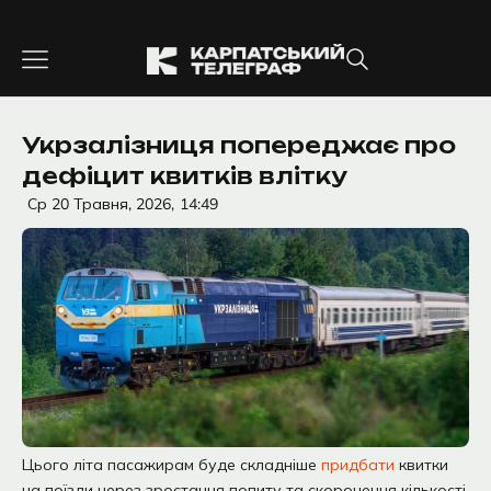
Перейти
до
вмісту
Укрзалізниця попереджає про
дефіцит квитків влітку
Ср 20 Травня, 2026,
14:49
Цього літа пасажирам буде складніше
придбати
квитки
на поїзди через зростання попиту та скорочення кількості