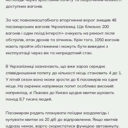
доступних вагонів.
За час повномасштабного вторгнення ворог знищив 46
пасажирських вагонів Укрзалізниці. Ще близько 200
вагонів і один поїзд Інтерсіті+ очікують на ремонт після
обстрілів, атак дронів та зіткнень. Крім того, 1050 вагонів
мають пройти обстеження і можуть бути виведені з
експлуатації через вік та непридатний стан.
В Укрзалізниці зазначають, що вже зараз середнє
співвідношення попиту до кількості місць становить 4 до 1.
У літній сезон воно може зрости до 6 пасажирів на одне
місце. На окремих напрямках попит особливо високий:
наприклад, зі Львова до Києва щодня квитки шукають
понад 9,7 тисячі людей.
Пасажирам радять планувати поїздки заздалегідь і
купувати квитки за 20 діб до відправлення. Якщо квитків
одразу немає, варто скористатися функцією автовикупу.