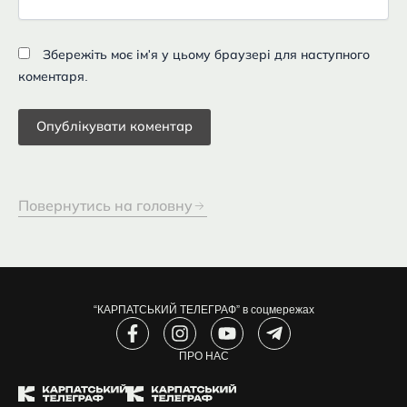
Збережіть моє ім'я у цьому браузері для наступного
коментаря.
Повернутись на головну
“КАРПАТСЬКИЙ ТЕЛЕГРАФ” в соцмережах
F
I
Y
T
a
n
o
e
c
s
ПРО НАС
u
l
e
t
t
e
b
a
u
g