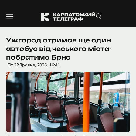
Перейти
до
вмісту
Ужгород отримав ще один
автобус від чеського міста-
побратима Брно
Пт 22 Травня, 2026,
16:41