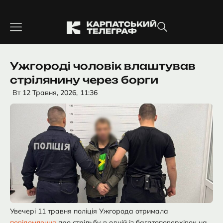
Перейти
до
вмісту
Ужгороді чоловік влаштував
стрілянину через борги
Вт 12 Травня, 2026,
11:36
Увечері 11 травня поліція Ужгорода отримала
повідомлення
про стрільбу в одній із багатоповерхівок на