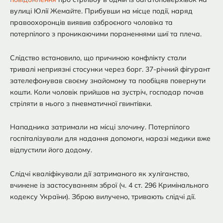
вулиці Юлії Жемайте. Прибувши на місце події, наряд
правоохоронців виявив озброєного чоловіка та
потерпілого з проникаючими пораненнями шиї та плеча.
Слідство встановило, що причиною конфлікту стали
тривалі неприязні стосунки через борг. 37-річний фігурант
зателефонував своєму знайомому та пообіцяв повернути
кошти. Коли чоловік прийшов на зустріч, господар почав
стріляти в нього з пневматичної гвинтівки.
Нападника затримали на місці злочину. Потерпілого
госпіталізували для надання допомоги, наразі медики вже
відпустили його додому.
Слідчі кваліфікували дії затриманого як хуліганство,
вчинене із застосуванням зброї (ч. 4 ст. 296 Кримінального
кодексу України). Зброю вилучено, тривають слідчі дії.