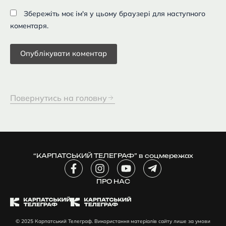
Збережіть моє ім'я у цьому браузері для наступного
коментаря.
Повернутись на головну
“КАРПАТСЬКИЙ ТЕЛЕГРАФ” в соцмережах
F
I
Y
T
a
n
o
e
c
ПРО НАС
s
u
l
e
t
t
e
b
a
u
g
o
g
b
r
© 2025 Карпатський Телеграф. Використання матеріалів сайту лише за умови
o
r
e
a