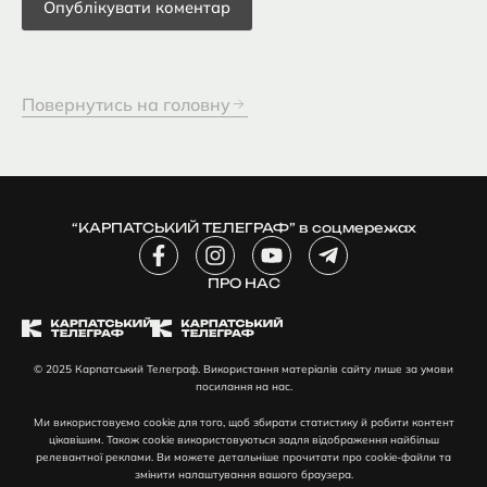
Повернутись на головну
“КАРПАТСЬКИЙ ТЕЛЕГРАФ” в соцмережах
F
I
Y
T
a
n
o
e
c
ПРО НАС
s
u
l
e
t
t
e
b
a
u
g
o
g
b
r
© 2025 Карпатський Телеграф. Використання матеріалів сайту лише за умови
o
r
e
a
посилання на нас.
k
a
m
-
m
-
Ми використовуємо cookie для того, щоб збирати статистику й робити контент
f
p
цікавішим. Також cookie використовуються задля відображення найбільш
l
релевантної реклами. Ви можете детальніше прочитати про cookie-файли та
змінити налаштування вашого браузера.
a