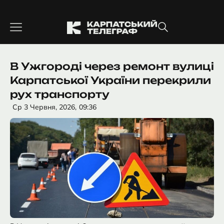
Перейти
до
вмісту
В Ужгороді через ремонт вулиці
Карпатської України перекрили
рух транспорту
Ср 3 Червня, 2026,
09:36