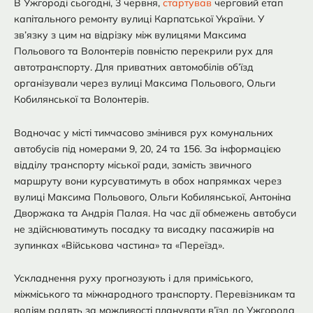
В Ужгороді сьогодні, 3 червня,
стартував
черговий етап
капітального ремонту вулиці Карпатської України. У
зв’язку з цим на відрізку між вулицями Максима
Польового та Волонтерів повністю перекрили рух для
автотранспорту. Для приватних автомобілів об’їзд
організували через вулиці Максима Польового, Ольги
Кобилянської та Волонтерів.
Водночас у місті тимчасово змінився рух комунальних
автобусів під номерами 9, 20, 24 та 156. За інформацією
відділу транспорту міської ради, замість звичного
маршруту вони курсуватимуть в обох напрямках через
вулиці Максима Польового, Ольги Кобилянської, Антоніна
Дворжака та Андрія Палая. На час дії обмежень автобуси
не здійснюватимуть посадку та висадку пасажирів на
зупинках «Військова частина» та «Переїзд».
Ускладнення руху прогнозують і для приміського,
міжміського та міжнародного транспорту. Перевізникам та
водіям радять за можливості планувати в’їзд до Ужгорода