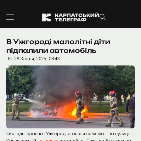
Перейти
до
вмісту
В Ужгороді малолітні діти
підпалили автомобіль
Вт 29 Квітня, 2025,
08:43
Сьогодні вранці в Ужгороді сталася пожежа – на вулиці
Капушанській
загорівся
автомобіль. Близько 6 години на