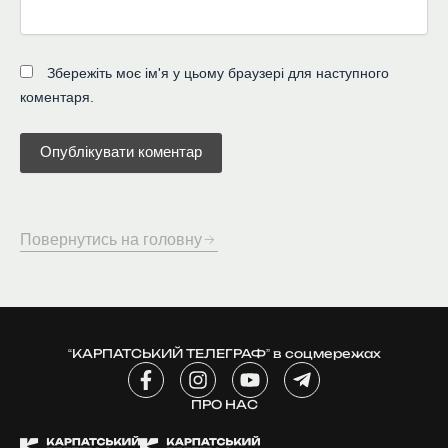
Збережіть моє ім'я у цьому браузері для наступного
коментаря.
Повернутись на головну
“КАРПАТСЬКИЙ ТЕЛЕГРАФ” в соцмережах
F
I
Y
T
a
n
o
e
c
ПРО НАС
s
u
l
e
t
t
e