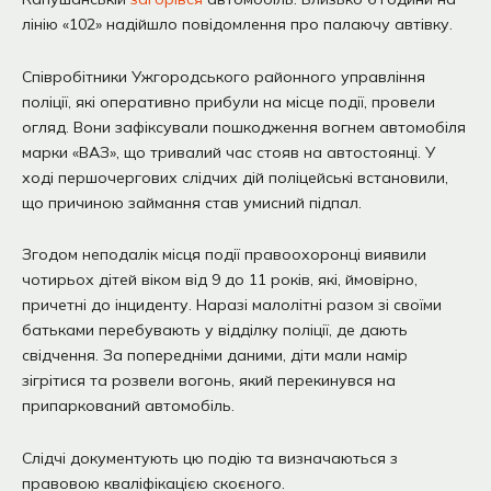
лінію «102» надійшло повідомлення про палаючу автівку.
Співробітники Ужгородського районного управління
поліції, які оперативно прибули на місце події, провели
огляд. Вони зафіксували пошкодження вогнем автомобіля
марки «ВАЗ», що тривалий час стояв на автостоянці. У
ході першочергових слідчих дій поліцейські встановили,
що причиною займання став умисний підпал.
Згодом неподалік місця події правоохоронці виявили
чотирьох дітей віком від 9 до 11 років, які, ймовірно,
причетні до інциденту. Наразі малолітні разом зі своїми
батьками перебувають у відділку поліції, де дають
свідчення. За попередніми даними, діти мали намір
зігрітися та розвели вогонь, який перекинувся на
припаркований автомобіль.
Слідчі документують цю подію та визначаються з
правовою кваліфікацією скоєного.