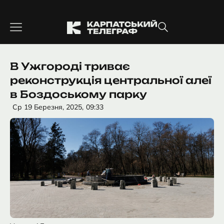
Перейти
до
вмісту
В Ужгороді триває
реконструкція центральної алеї
в Боздоському парку
Ср 19 Березня, 2025,
09:33