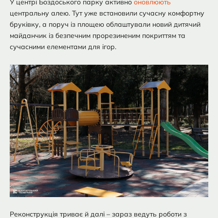
У центрі Боздоського парку активно
оновлюють
центральну алею. Тут уже встановили сучасну комфортну
бруківку, а поруч із площею облаштували новий дитячий
майданчик із безпечним прорезиненим покриттям та
сучасними елементами для ігор.
Реконструкція триває й далі – зараз ведуть роботи з