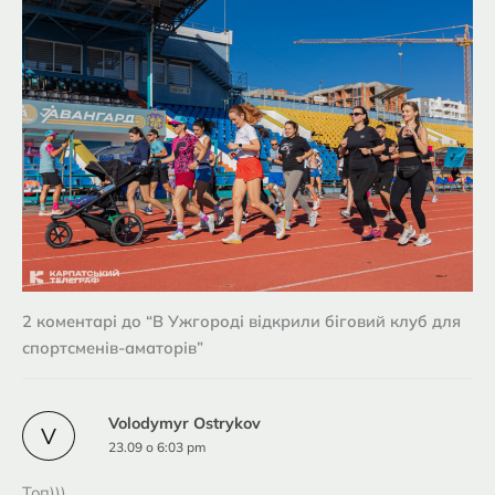
2 коментарі до “В Ужгороді відкрили біговий клуб для
спортсменів-аматорів”
Volodymyr Ostrykov
V
23.09 о 6:03 pm
Топ)))