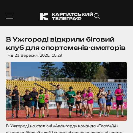
Перейти
до
вмісту
В Ужгороді відкрили біговий
клуб для спортсменів-аматорів
Нд 21 Вересня, 2025,
15:29
В Ужгороді на стадіоні «Авангард» команда «Team404»
відкрила біговий клуб і сьогодні провела перше відкрите