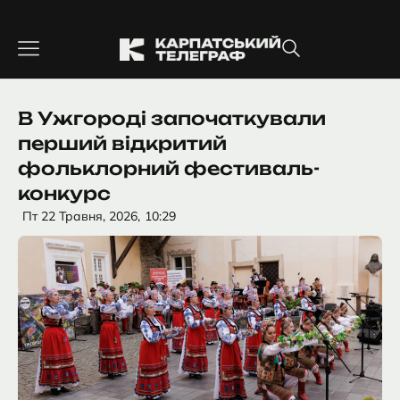
Перейти
до
вмісту
В Ужгороді започаткували
перший відкритий
фольклорний фестиваль-
конкурс
Пт 22 Травня, 2026,
10:29