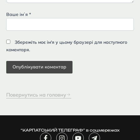
Ваше імʼя
*
Збережіть моє ім'я у цьому браузері для наступного
коментаря.
Повернутись на головну
“КАРПАТСЬКИЙ ТЕЛЕГРАФ” в соцмережах
F
I
Y
T