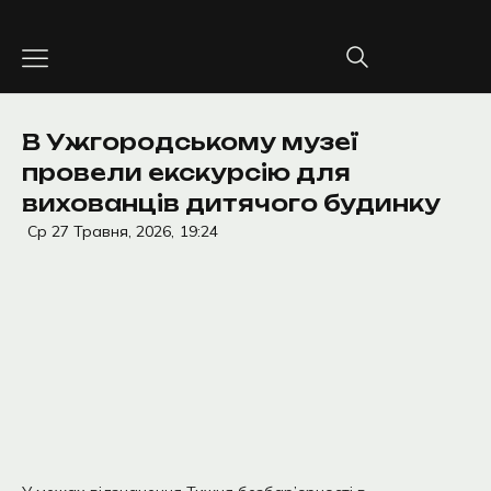
Перейти
до
вмісту
В Ужгородському музеї
провели екскурсію для
вихованців дитячого будинку
Ср 27 Травня, 2026,
19:24