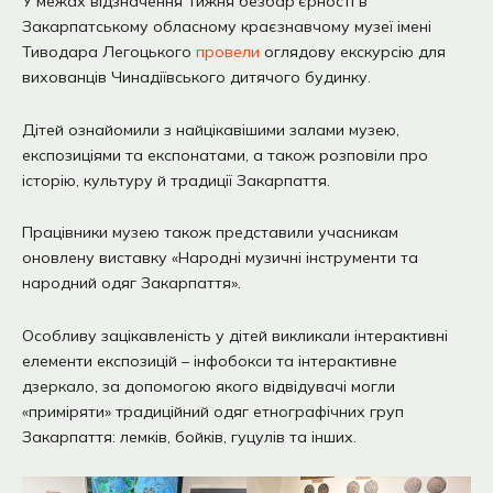
У межах відзначення Тижня безбар’єрності в
Закарпатському обласному краєзнавчому музеї імені
Тиводара Легоцького
провели
оглядову екскурсію для
вихованців Чинадіївського дитячого будинку.
Дітей ознайомили з найцікавішими залами музею,
експозиціями та експонатами, а також розповіли про
історію, культуру й традиції Закарпаття.
Працівники музею також представили учасникам
оновлену виставку «Народні музичні інструменти та
народний одяг Закарпаття».
Особливу зацікавленість у дітей викликали інтерактивні
елементи експозицій – інфобокси та інтерактивне
дзеркало, за допомогою якого відвідувачі могли
«приміряти» традиційний одяг етнографічних груп
Закарпаття: лемків, бойків, гуцулів та інших.