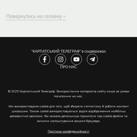
Повернутись на головну
“КАРПАТСЬКИЙ ТЕЛЕГРАФ” в соцмережах
F
I
Y
T
a
n
o
e
c
s
ПРО НАС
u
l
e
t
t
e
b
a
u
g
o
g
b
r
© 2025 Карпатський Телеграф. Використання матеріалів сайту лише за умови
o
r
e
a
посилання на нас.
k
a
m
-
m
-
Ми використовуємо cookie для того, щоб збирати статистику й робити контент
f
p
цікавішим. Також cookie використовуються задля відображення найбільш
l
релевантної реклами. Ви можете детальніше прочитати про cookie-файли та
змінити налаштування вашого браузера.
a
n
Політика конфіденційності
e