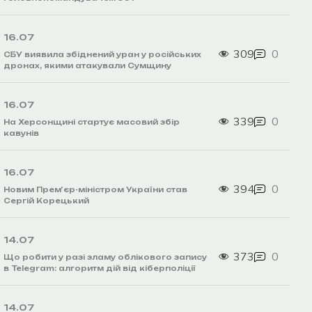
16.07
309
0
СБУ виявила збіднений уран у російських
дронах, якими атакували Сумщину
16.07
339
0
На Херсонщині стартує масовий збір
кавунів
16.07
394
0
Новим Прем’єр-міністром України став
Сергій Корецький
14.07
373
0
Що робити у разі зламу облікового запису
в Telegram: алгоритм дій від кіберполіції
14.07