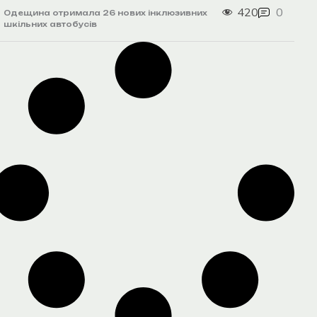
420
0
Одещина отримала 26 нових інклюзивних
шкільних автобусів