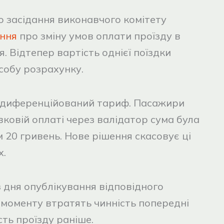
го засідання виконавчого комітету
ння
про зміну умов оплати проїзду в
. Відтепер вартість однієї поїздки
собу розрахунку.
в диференційований тариф. Пасажири
івковій оплаті через валідатор сума була
 20 гривень. Нове рішення скасовує ці
х.
 дня опублікування відповідного
 моменту втратять чинність попередні
ть проїзду раніше.