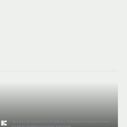
Проєкт «Карпатська зміна»: підсумки відновлення
дітей із прифронтових регіонів