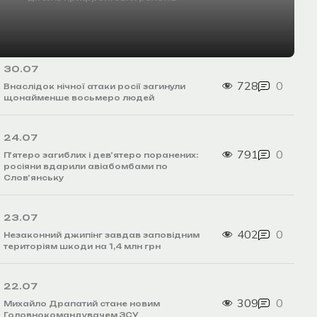
30.07
728
0
Внаслідок нічної атаки росії загинули
щонайменше восьмеро людей
24.07
791
0
П’ятеро загиблих і дев’ятеро поранених:
росіяни вдарили авіабомбами по
Слов’янську
23.07
402
0
Незаконний джипінг завдав заповідним
територіям шкоди на 1,4 млн грн
22.07
309
0
Михайло Драпатий стане новим
Головнокомандувачем ЗСУ