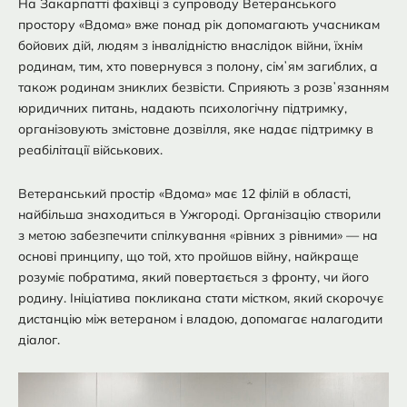
На Закарпатті фахівці з супроводу Ветеранського
простору «Вдома» вже понад рік допомагають учасникам
бойових дій, людям з інвалідністю внаслідок війни, їхнім
родинам, тим, хто повернувся з полону, сімʼям загиблих, а
також родинам зниклих безвісти. Сприяють з розвʼязанням
юридичних питань, надають психологічну підтримку,
організовують змістовне дозвілля, яке надає підтримку в
реабілітації військових.
Ветеранський простір «Вдома» має 12 філій в області,
найбільша знаходиться в Ужгороді. Організацію створили
з метою забезпечити спілкування «рівних з рівними» — на
основі принципу, що той, хто пройшов війну, найкраще
розуміє побратима, який повертається з фронту, чи його
родину. Ініціатива покликана стати містком, який скорочує
дистанцію між ветераном і владою, допомагає налагодити
діалог.