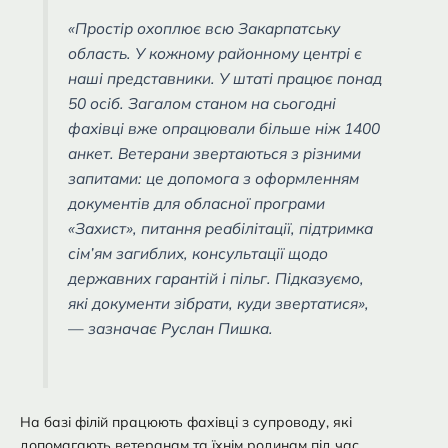
«Простір охоплює всю Закарпатську
область. У кожному районному центрі є
наші представники. У штаті працює понад
50 осіб. Загалом станом на сьогодні
фахівці вже опрацювали більше ніж 1400
анкет. Ветерани звертаються з різними
запитами: це допомога з оформленням
документів для обласної програми
«Захист», питання реабілітації, підтримка
сім’ям загиблих, консультації щодо
державних гарантій і пільг. Підказуємо,
які документи зібрати, куди звертатися»,
— зазначає Руслан Пишка.
На базі філій працюють фахівці з супроводу, які
допомагають ветеранам та їхнім родинам під час