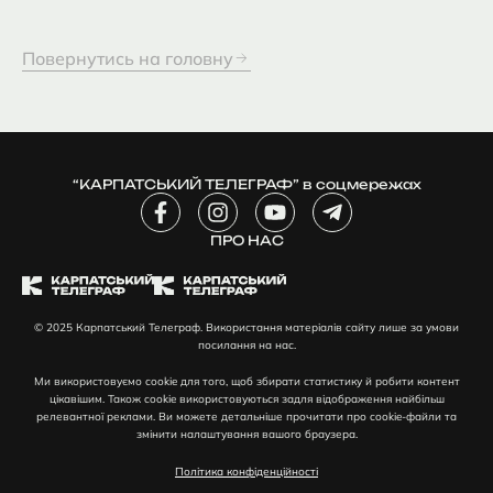
Повернутись на головну
“КАРПАТСЬКИЙ ТЕЛЕГРАФ” в соцмережах
F
I
Y
T
a
n
o
e
c
ПРО НАС
s
u
l
e
t
t
e
b
a
u
g
o
g
b
r
© 2025 Карпатський Телеграф. Використання матеріалів сайту лише за умови
o
r
e
a
посилання на нас.
k
a
m
-
m
-
Ми використовуємо cookie для того, щоб збирати статистику й робити контент
f
p
цікавішим. Також cookie використовуються задля відображення найбільш
l
релевантної реклами. Ви можете детальніше прочитати про cookie-файли та
змінити налаштування вашого браузера.
a
n
Політика конфіденційності
e