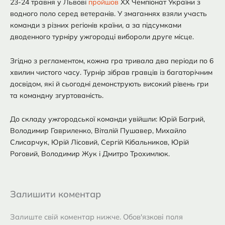
23-24 травня у Львові
пройшов
XX Чемпіонат України з
водного поло серед ветеранів. У змаганнях взяли участь
команди з різних регіонів країни, а за підсумками
дводенного турніру ужгородці вибороли друге місце.
Згідно з регламентом, кожна гра тривала два періоди по 6
хвилин чистого часу. Турнір зібрав гравців із багаторічним
досвідом, які й сьогодні демонструють високий рівень гри
та командну згуртованість.
До складу ужгородської команди увійшли: Юрій Багрий,
Володимир Гавриленко, Віталій Пушавер, Михайло
Слисарчук, Юрій Лісовий, Сергій Кібальников, Юрій
Роговий, Володимир Жук і Дмитро Трохимлюк.
Залишити коментар
Залиште свій коментар нижче. Обов'язкові поля