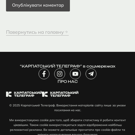
Повернутись на головну
“КАРПАТСЬКИЙ ТЕЛЕГРАФ” в соцмережах
F
I
Y
T
a
n
o
e
c
ПРО НАС
s
u
l
e
t
t
e
b
a
u
g
o
g
b
r
© 2025 Карпатський Телеграф. Використання матеріалів сайту лише за умови
o
r
e
a
посилання на нас.
k
a
m
-
m
-
Ми використовуємо cookie для того, щоб збирати статистику й робити контент
f
p
цікавішим. Також cookie використовуються задля відображення найбільш
l
релевантної реклами. Ви можете детальніше прочитати про cookie-файли та
змінити налаштування вашого браузера.