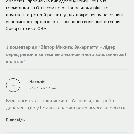
областей, правильно вибудовану комунікацію із
громадами та бізнесом на регіональному рівні та
наявність стратегій розвитку для покращення показників
економічного зростання», – зазначив колишній очільник
Закарпатської ОВА.
1 коментар до “Віктор Микита: Закарпаття – лідер
серед регіонів за темпами економічного зростання за І
квартал”
Наталія
Н
24.04 о 6:17 pm
Будь ласка як із вами можна зв’язатися,нам треба
допомогти,бо у Рахівсько міська рада ні чого не робить
Відповідь