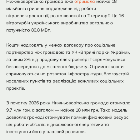
Нижньоворітська громада вже
отримала
майже 18
мільйонів гривень надходжень від роботи
вітроелектростанції, розташованої на її території. Це 16
вітротурбін українського виробництва загальною
потужністю 80,8 МВт.
Кошти надходять у межах договору про соціальне
партнерство між громадою та УК «Вітряні парки України»,
за яким 3% від продажу електроенергії спрямовуються
безпосередньо до місцевого бюджету. Отримані кошти
спрямовуються на розвиток інфраструктури, благоустрій
населених пунктів та реалізацію важливих соціальних
проєктів.
З початку 2026 року Нижньоворітська громада отримала
9,7 млн грн, а загалом — майже 18 млн грн. Така модель
дозволяє громаді отримувати прямий фінансовий ресурс
від роботи об’єктів відновлюваної енергетики та
інвестувати його у власний розвиток.