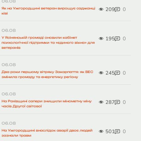
06.08
209
0
Як на Ужгородщині ветеран вирощує саджанці
ківі
06.08
195
0
У Ясінянській громаді оновили кабінет
психологічної підтримки та «єдиного вікна» для
ветеранів
06.08
245
0
Два роки першому вітряку Закарпаття: як ВЕС
змінила громаду та енергетику регіону
06.08
287
0
На Рахівщині сапери знищили мінометну міну
часів Другої світової
06.08
501
0
На Ужгородщині внаслідок аварії двоє людей
зазнали травм