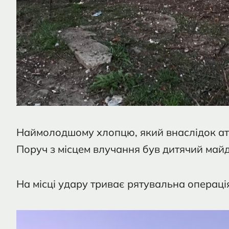
Наймолодшому хлопцю, який внаслідок а
Поруч з місцем влучання був дитячий май
На місці удару триває рятувальна операці