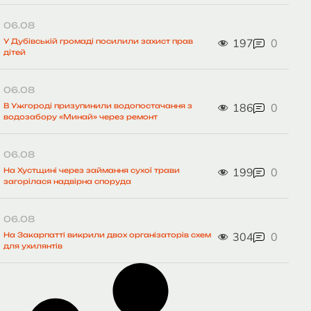
06.08
197
0
У Дубівській громаді посилили захист прав
дітей
06.08
186
0
В Ужгороді призупинили водопостачання з
водозабору «Минай» через ремонт
06.08
199
0
На Хустщині через займання сухої трави
загорілася надвірна споруда
06.08
304
0
На Закарпатті викрили двох організаторів схем
для ухилянтів