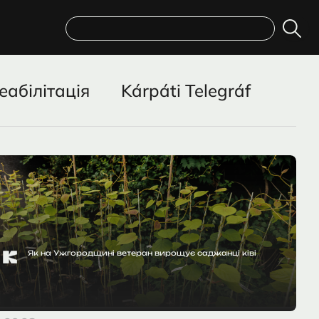
Пошук
еабілітація
Kárpáti Telegráf
Як на Ужгородщині ветеран вирощує саджанці ківі