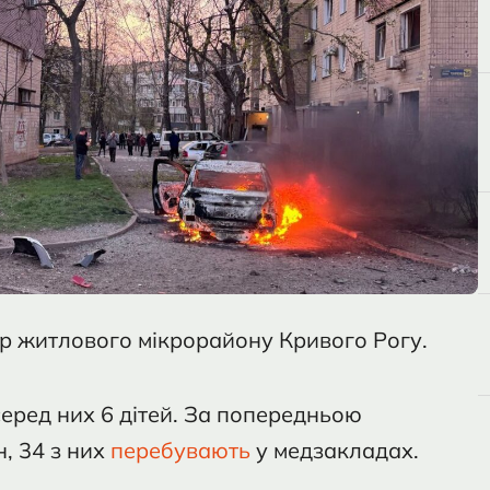
р житлового мікрорайону Кривого Рогу.
серед них 6 дітей. За попередньою
, 34 з них
перебувають
у медзакладах.