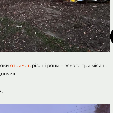
таки
отримав
різані рани – всього три місяці.
данчик.
я.