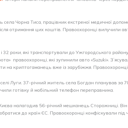
 села Чорна Тиса, працівник екстреної медичної допомо
сля отримання цих коштів. Правоохоронці вилучили авто
 і 32 роки, які транспортували до Ужгородського район
ота» правоохоронці, які зупинили авто «Suzuki». Зʼясува
ати на криптогаманець вже із зарубіжжя. Правоохоронці
елі Луги. 37-річний житель села Богдан планував за 7
учили готівку й мобільний телефон переправника.
Києва налагодив 56-річний мешканець Сторожниці. Він 
добратися до країн ЄС. Правоохоронці конфіскували під