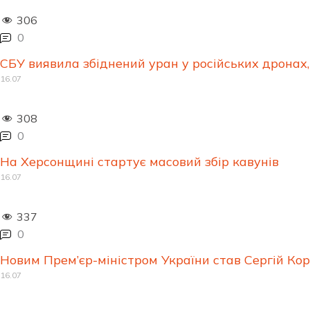
306
0
СБУ виявила збіднений уран у російських дрона
16.07
308
0
На Херсонщині стартує масовий збір кавунів
16.07
337
0
Новим Прем’єр-міністром України став Сергій Ко
16.07