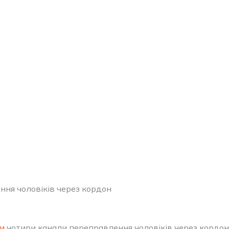
ення чоловіків через кордон
и
чотири канали переправлення чоловіків через кордон Ук