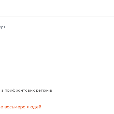
аря.
 із прифронтових регіонів
ше восьмеро людей