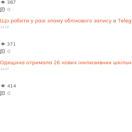
387
0
Що робити у разі зламу облікового запису в Telegr
14.07
371
0
Одещина отримала 26 нових інклюзивних шкільни
14.07
414
0