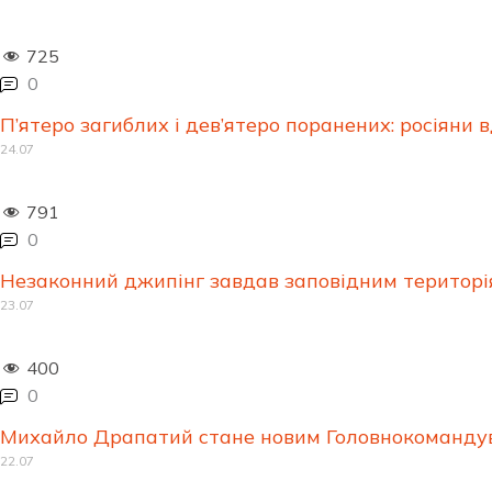
725
0
П’ятеро загиблих і дев’ятеро поранених: росіяни
24.07
791
0
Незаконний джипінг завдав заповідним територі
23.07
400
0
Михайло Драпатий стане новим Головнокоманду
22.07