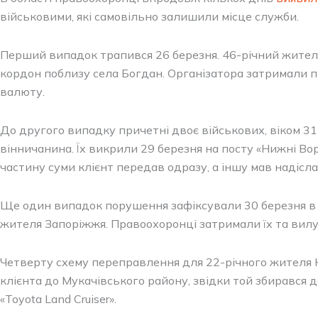
військовими, які самовільно залишили місце служби.
Перший випадок трапився 26 березня. 46-річний житель
кордон поблизу села Богдан. Організатора затримали пі
валюту.
До другого випадку причетні двоє військових, віком 31
вінничанина. Їх викрили 29 березня на посту «Нижні Вор
частину суми клієнт передав одразу, а іншу мав надісл
Ще один випадок порушення зафіксували 30 березня в с
жителя Запоріжжя. Правоохоронці затримали їх та вил
Четверту схему переправлення для 22-річного жителя 
клієнта до Мукачівського району, звідки той збирався 
«Toyota Land Cruiser».