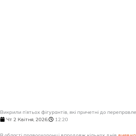
Перейти
до
вмісту
Викрили п’ятьох фігурантів, які причетні до переправл
Чт 2 Квітня, 2026,
12:20
В області правоохоронці впродовж кількох днів
виявил