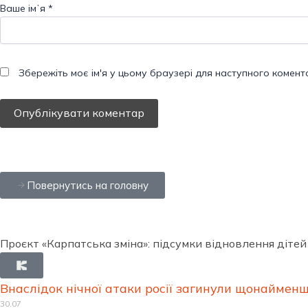
Ваше імʼя
*
Збережіть моє ім'я у цьому браузері для наступного комент
Повернутись на головну
Проєкт «Карпатська зміна»: підсумки відновлення дітей
Внаслідок нічної атаки росії загинули щонаймен
30.07