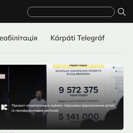
Пошук
еабілітація
Kárpáti Telegráf
Проєкт «Карпатська зміна»: підсумки відновлення дітей
із прифронтових регіонів