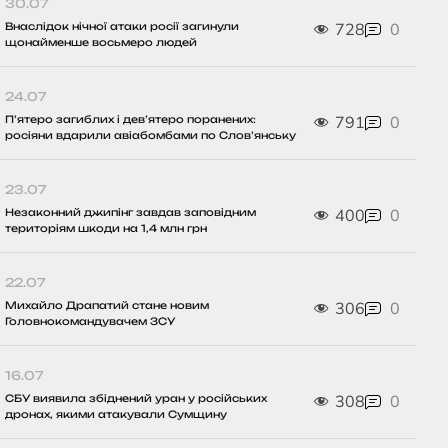
30.07
728
0
Внаслідок нічної атаки росії загинули
щонайменше восьмеро людей
24.07
791
0
П’ятеро загиблих і дев’ятеро поранених:
росіяни вдарили авіабомбами по Слов’янську
23.07
400
0
Незаконний джипінг завдав заповідним
територіям шкоди на 1,4 млн грн
22.07
306
0
Михайло Драпатий стане новим
Головнокомандувачем ЗСУ
16.07
308
0
СБУ виявила збіднений уран у російських
дронах, якими атакували Сумщину