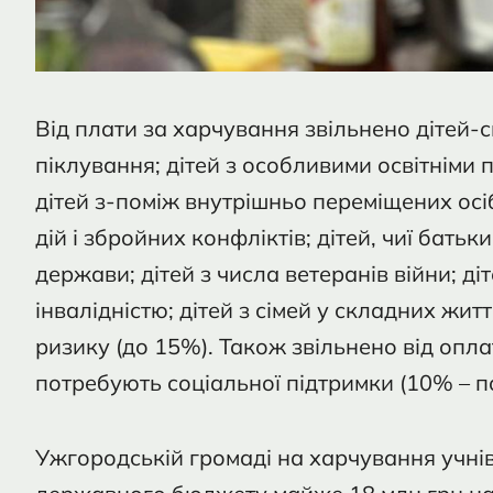
Від плати за харчування звільнено дітей-с
піклування; дітей з особливими освітніми 
дітей з-поміж внутрішньо переміщених осі
дій і збройних конфліктів; дітей, чиї бать
держави; дітей з числа ветеранів війни; діт
інвалідністю; дітей з сімей у складних жит
ризику (до 15%). Також звільнено від оплат
потребують соціальної підтримки (10% – по
Ужгородській громаді на харчування учнів