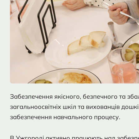
Забезпечення якісного, безпечного та зб
загальноосвітніх шкіл та вихованців дошкі
забезпечення навчального процесу.
В Ужгороді активно працюють над забезпе