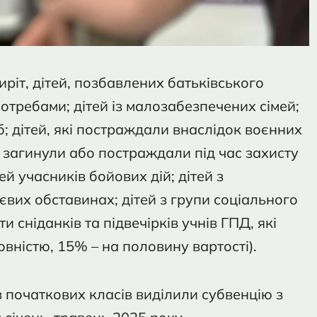
иріт, дітей, позбавлених батьківського
потребами; дітей із малозабезпечених сімей;
б; дітей, які постраждали внаслідок воєнних
ки загинули або постраждали під час захисту
ей учасників бойових дій; дітей з
тєвих обставинах; дітей з групи соціального
и сніданків та підвечірків учнів ГПД, які
вністю, 15% – на половину вартості).
 початкових класів виділили субвенцію з