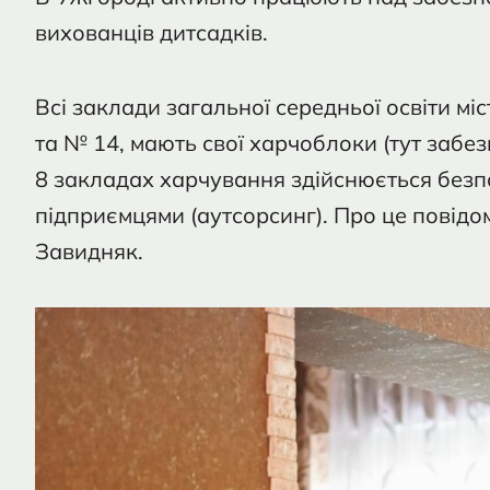
вихованців дитсадків.
Всі заклади загальної середньої освіти мі
та № 14, мають свої харчоблоки (тут забез
8 закладах харчування здійснюється безп
підприємцями (аутсорсинг). Про це повідо
Завидняк.