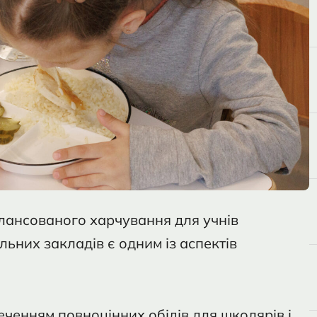
алансованого харчування для учнів
льних закладів є одним із аспектів
ченням повноцінних обідів для школярів і