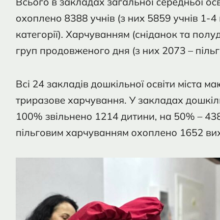
Всього в закладах загальної середньої ос
охоплено 8388 учнів (з них 5859 учнів 1-4 
категорії). Харчуванням (сніданок та полу
груп продовженого дня (з них 2073 – пільг
Всі 24 закладів дошкільної освіти міста м
триразове харчування. У закладах дошкіль
100% звільнено 1214 дитини, на 50% – 438 
пільговим харчуванням охоплено 1652 вих