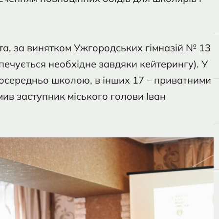
ста, за винятком Ужгородських гімназій № 13
печується необхідне завдяки кейтерингу). У
осередньо школою, в інших 17 – приватними
мив заступник міського голови Іван