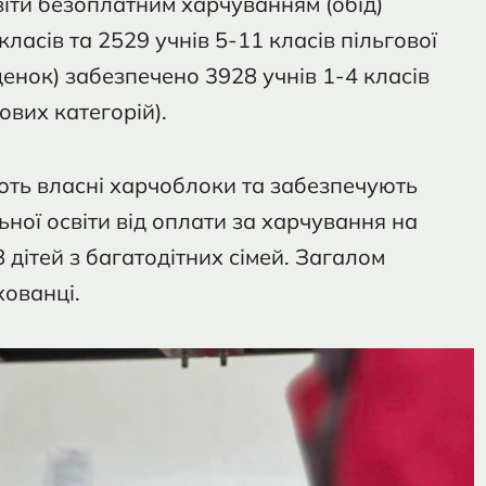
віти безоплатним харчуванням (обід)
класів та 2529 учнів 5-11 класів пільгової
денок) забезпечено 3928 учнів 1-4 класів
ових категорій).
ають власні харчоблоки та забезпечують
ної освіти від оплати за харчування на
дітей з багатодітних сімей. Загалом
ованці.