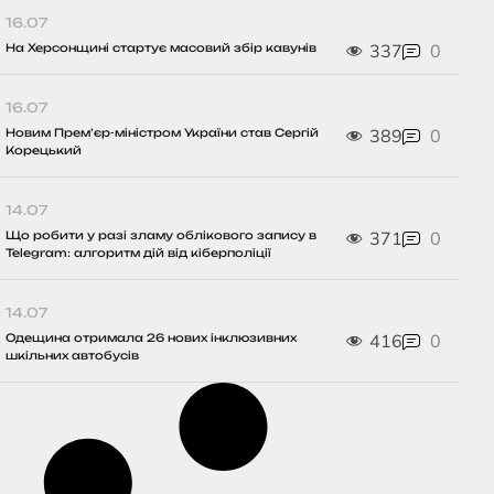
16.07
337
0
На Херсонщині стартує масовий збір кавунів
16.07
389
0
Новим Прем’єр-міністром України став Сергій
Корецький
14.07
371
0
Що робити у разі зламу облікового запису в
Telegram: алгоритм дій від кіберполіції
14.07
416
0
Одещина отримала 26 нових інклюзивних
шкільних автобусів