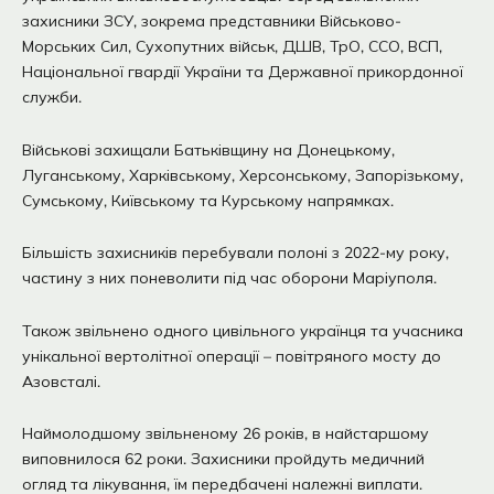
захисники ЗСУ, зокрема представники Військово-
Морських Сил, Сухопутних військ, ДШВ, ТрО, ССО, ВСП,
Національної гвардії України та Державної прикордонної
служби.
Військові захищали Батьківщину на Донецькому,
Луганському, Харківському, Херсонському, Запорізькому,
Сумському, Київському та Курському напрямках.
Більшість захисників перебували полоні з 2022-му року,
частину з них поневолити під час оборони Маріуполя.
Також звільнено одного цивільного українця та учасника
унікальної вертолітної операції – повітряного мосту до
Азовсталі.
Наймолодшому звільненому 26 років, в найстаршому
виповнилося 62 роки. Захисники пройдуть медичний
огляд та лікування, їм передбачені належні виплати.