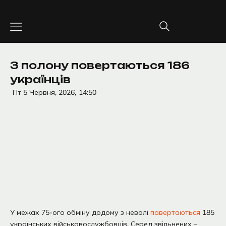
Перейти
до
вмісту
З полону повертаються 186
українців
Пт 5 Червня, 2026,
14:50
У межах 75-ого обміну додому з неволі
повертаються
185
українських військовослужбовців. Серед звільнених –