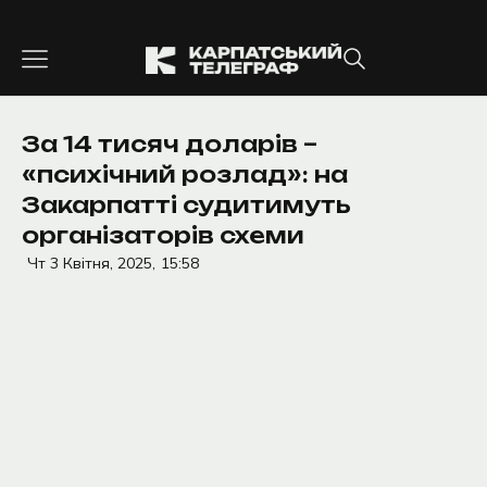
Перейти
до
вмісту
За 14 тисяч доларів –
«психічний розлад»: на
Закарпатті судитимуть
організаторів схеми
Чт 3 Квітня, 2025,
15:58