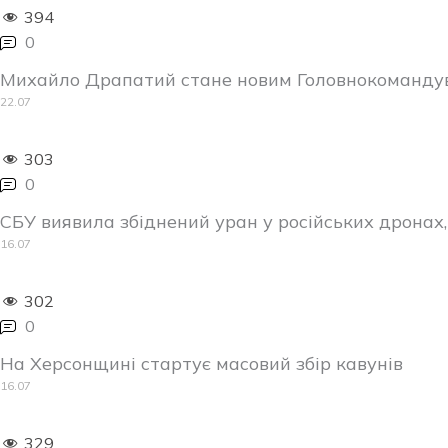
394
0
Михайло Драпатий стане новим Головнокоманду
22.07
303
0
СБУ виявила збіднений уран у російських дрона
16.07
302
0
На Херсонщині стартує масовий збір кавунів
16.07
329