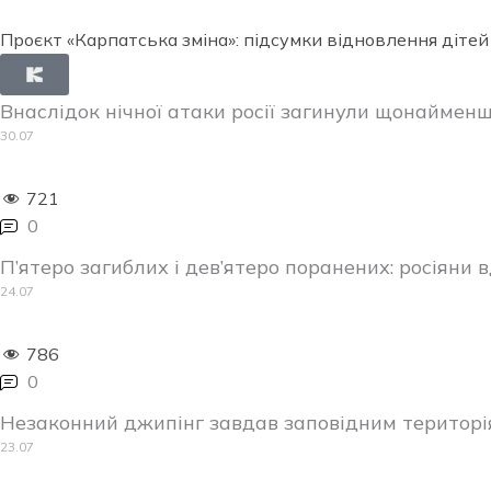
Проєкт «Карпатська зміна»: підсумки відновлення дітей
Внаслідок нічної атаки росії загинули щонаймен
30.07
721
0
П’ятеро загиблих і дев’ятеро поранених: росіяни
24.07
786
0
Незаконний джипінг завдав заповідним територі
23.07