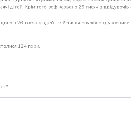
ячі дітей. Крім того, зафіксовано 25 тисяч відвідувачів 
иною 26 тисяч людей – військовослужбовці, учасники бо
сталися 124 пари.
і *.