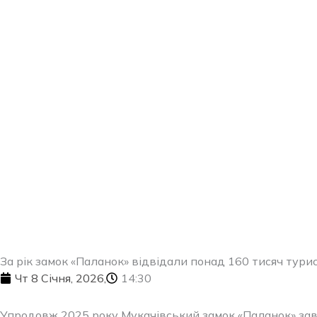
Перейти
до
вмісту
За рік замок «Паланок» відвідали понад 160 тисяч тури
Чт 8 Січня, 2026,
14:30
Упродовж 2025 року Мукачівський замок «Паланок» зав