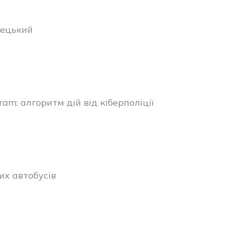
рецький
am: алгоритм дій від кіберполіції
х автобусів