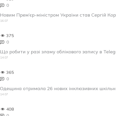
0
Новим Прем’єр-міністром України став Сергій Ко
16.07
375
0
Що робити у разі зламу облікового запису в Telegr
14.07
365
0
Одещина отримала 26 нових інклюзивних шкільни
14.07
408
0