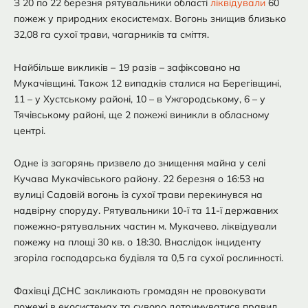
З 20 по 22 березня рятувальники області
ліквідували
60
пожеж у природних екосистемах. Вогонь знищив близько
32,08 га сухої трави, чагарників та сміття.
Найбільше викликів – 19 разів – зафіксовано на
Мукачівщині. Також 12 випадків сталися на Берегівщині,
11 – у Хустському районі, 10 – в Ужгородському, 6 – у
Тячівському районі, ще 2 пожежі виникли в обласному
центрі.
Одне із загорянь призвело до знищення майна у селі
Кучава Мукачівського району. 22 березня о 16:53 на
вулиці Садовій вогонь із сухої трави перекинувся на
надвірну споруду. Рятувальники 10-ї та 11-ї державних
пожежно-рятувальних частин м. Мукачево. ліквідували
пожежу на площі 30 кв. о 18:30. Внаслідок інциденту
згоріла господарська будівля та 0,5 га сухої рослинності.
Фахівці ДСНС закликають громадян не провокувати
пожежі в екосистемах та суворо дотримуватися правил