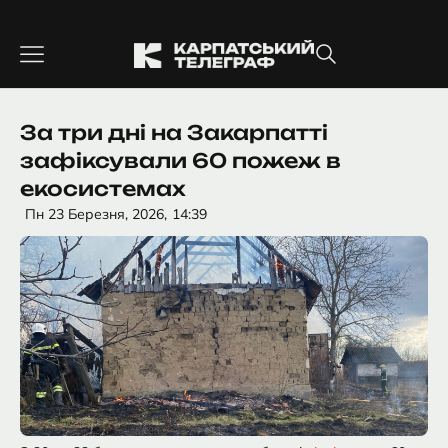
Перейти
до
вмісту
За три дні на Закарпатті
зафіксували 60 пожеж в
екосистемах
Пн 23 Березня, 2026,
14:39