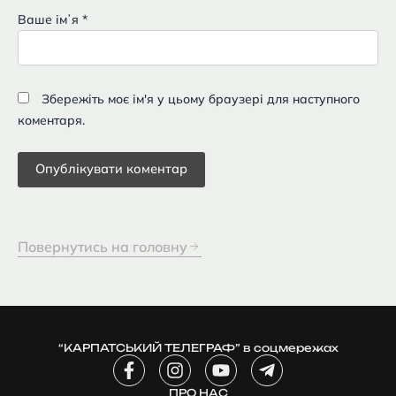
Ваше імʼя
*
Збережіть моє ім'я у цьому браузері для наступного
коментаря.
Повернутись на головну
“КАРПАТСЬКИЙ ТЕЛЕГРАФ” в соцмережах
F
I
Y
T
a
n
o
e
ПРО НАС