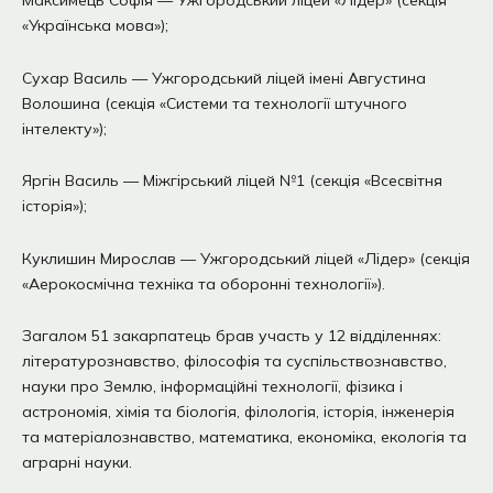
Максимець Софія — Ужгородський ліцей «Лідер» (секція
«Українська мова»);
Сухар Василь — Ужгородський ліцей імені Августина
Волошина (секція «Системи та технології штучного
інтелекту»);
Яргін Василь — Міжгірський ліцей №1 (секція «Всесвітня
історія»);
Куклишин Мирослав — Ужгородський ліцей «Лідер» (секція
«Аерокосмічна техніка та оборонні технології»).
Загалом 51 закарпатець брав участь у 12 відділеннях:
літературознавство, філософія та суспільствознавство,
науки про Землю, інформаційні технології, фізика і
астрономія, хімія та біологія, філологія, історія, інженерія
та матеріалознавство, математика, економіка, екологія та
аграрні науки.