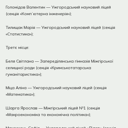
Голомідов Валентин — Ужгородський науковий ліцей
(секція «Компʼютерна інженерія»);
Тилищак Марія — Ужгородський науковий ліцей (секція
«Статистика»);
Третє місце:
Беля Світлана — Запереділянська гімназія Міжгірської
селищної ради (секція «Кримськотатарська
гуманітаристика»);
Міца Аліна — Ужгородський науковий ліцей (секція
«Математика»);
Шарга Ярослав — Міжгірський ліцей №1 (секція
«Макроекономіка та економічна політика»);