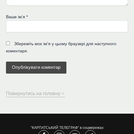
Ваше імʼя
*
Збережіть моє ім'я у цьому браузері для наступного
коментаря.
Повернутись на головну
“КАРПАТСЬКИЙ ТЕЛЕГРАФ” в соцмережах
F
I
Y
T