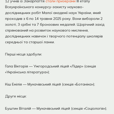
12 учнів із Закарпаття
стали призерами
ІІІ етапу
Всеукраїнського конкурсу-захисту науково-
дослідницьких робіт Малої академії наук України, який
проходив з 6 по 14 травня 2025 року. Вони вибороли 2
золоті, 3 срібні та 7 бронзових медалей. Щорічний захід
спрямований на розвиток наукового мислення,
дослідницьких навичок і творчого потенціалу школярів
середньої та старшої ланки.
Перші місця здобули:
Гала Вікторія — Ужгородський ліцей «Лідер» (секція
«Українська література»);
Кіш Емілія — Мукачівський ліцей (секція «Ботаніка»);
Друге місце:
Буштин Віталій — Мукачівський ліцей (секція «Соціологія»);