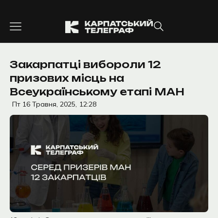
Перейти
до
вмісту
Закарпатці вибороли 12
призових місць на
Всеукраїнському етапі МАН
Пт 16 Травня, 2025,
12:28