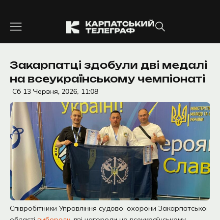
Перейти
до
вмісту
Закарпатці здобули дві медалі
на всеукраїнському чемпіонаті
Сб 13 Червня, 2026,
11:08
Співробітники Управління судової охорони Закарпатської
області
вибороли
дві нагороди на всеукраїнському