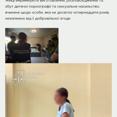
Жінці інкримінують виготовлення, розповсюдження та
збут дитячої порнографії та сексуальне насильство,
вчинене щодо особи, яка не досягла чотирнадцяти років,
незалежно від її добровільної згоди.