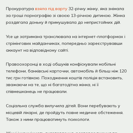
Прокуратура
взяла під варту
32-річну жінку, яка знімала
за гроші порнографію зі своєю 13-річною дитиною. Жінка
роздягала доньку й примушувала до непристойних дій.
Усе це затримана транслювала на інтернет-платформах і
стрімінгових майданчиках, попередньо зареєструвавши
аккаунт на відповідному сайті.
Правоохоронці в ході обшуків конфіскували мобільні
телефони, банківські карточки, автомобіль й більш ніж 120
тис грн готівкою. Походження коштів поліція встановить,
зважаючи на те, що ні багатодітна жінка, ні її
співмешканець не працювали.
Соціальна служба вилучила дітей. Вони перебувають у
місцевій лікарні, де пройдуть повне медичне обстеження.
Також з ними працюватимуть психологи.