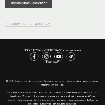
Повернутись на головну
“КАРПАТСЬКИЙ ТЕЛЕГРАФ” в соцмережах
F
I
Y
T
a
n
o
e
c
s
ПРО НАС
u
l
e
t
t
e
b
a
u
g
o
g
b
r
© 2025 Карпатський Телеграф. Використання матеріалів сайту лише за умови
o
r
e
a
посилання на нас.
k
a
m
-
m
-
Ми використовуємо cookie для того, щоб збирати статистику й робити контент
f
p
цікавішим. Також cookie використовуються задля відображення найбільш
l
релевантної реклами. Ви можете детальніше прочитати про cookie-файли та
змінити налаштування вашого браузера.