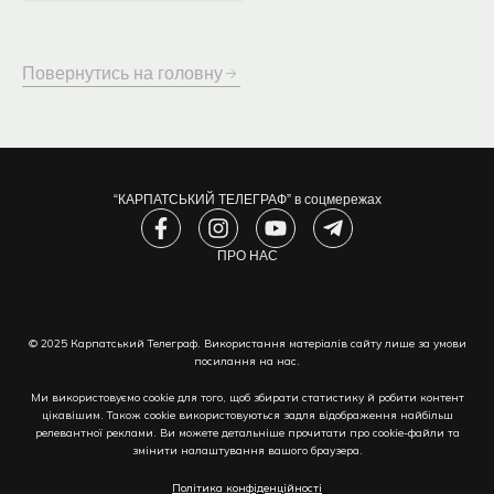
Повернутись на головну
“КАРПАТСЬКИЙ ТЕЛЕГРАФ” в соцмережах
F
I
Y
T
a
n
o
e
c
s
ПРО НАС
u
l
e
t
t
e
b
a
u
g
o
g
b
r
© 2025 Карпатський Телеграф. Використання матеріалів сайту лише за умови
o
r
e
a
посилання на нас.
k
a
m
-
m
-
Ми використовуємо cookie для того, щоб збирати статистику й робити контент
f
p
цікавішим. Також cookie використовуються задля відображення найбільш
l
релевантної реклами. Ви можете детальніше прочитати про cookie-файли та
змінити налаштування вашого браузера.
a
n
Політика конфіденційності