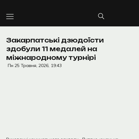
Перейти
до
вмісту
Закарпатські дзюдоїсти
здобули 11 медалей на
міжнародному турнірі
Пн 25 Травня, 2026,
19:43