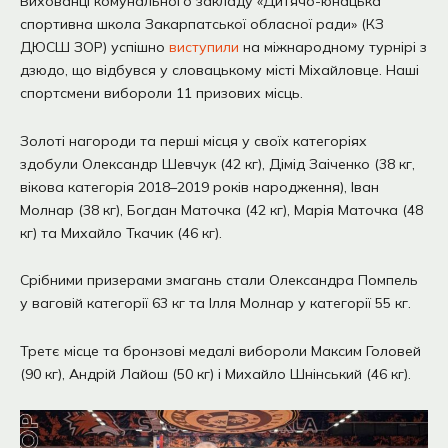
Вихованці комунального закладу «Дитячо-юнацька
спортивна школа Закарпатської обласної ради» (КЗ
ДЮСШ ЗОР) успішно
виступили
на міжнародному турнірі з
дзюдо, що відбувся у словацькому місті Міхайловце. Наші
спортсмени вибороли 11 призових місць.
Золоті нагороди та перші місця у своїх категоріях
здобули Олександр Шевчук (42 кг), Дімід Заіченко (38 кг,
вікова категорія 2018–2019 років народження), Іван
Молнар (38 кг), Богдан Маточка (42 кг), Марія Маточка (48
кг) та Михайло Ткачик (46 кг).
Срібними призерами змагань стали Олександра Помпель
у ваговій категорії 63 кг та Ілля Молнар у категорії 55 кг.
Третє місце та бронзові медалі вибороли Максим Головей
(90 кг), Андрій Лайош (50 кг) і Михайло Шнінський (46 кг).