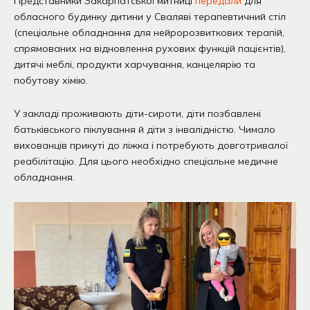
Представники Закарпатської митниці
передали
для
обласного будинку дитини у Сваляві терапевтичний стіл
(спеціальне обладнання для нейророзвиткових терапій,
спрямованих на відновлення рухових функцій пацієнтів),
дитячі меблі, продукти харчування, канцелярію та
побутову хімію.
У закладі проживають діти-сироти, діти позбавлені
батьківського піклування й діти з інвалідністю. Чимало
вихованців прикуті до ліжка і потребують довготривалої
реабілітацію. Для цього необхідно спеціальне медичне
обладнання.