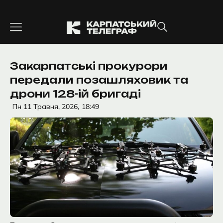
Перейти
до
вмісту
Закарпатські прокурори
передали позашляховик та
дрони 128-ій бригаді
Пн 11 Травня, 2026,
18:49