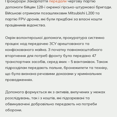
Прокурори Закарпаття
передали
чергову партію
допомоги бійцям 128-ї окремої гірсько-штурмової бригади.
Військові отримали позашляховик Mitsubishi L200 та
партію FPV-дронів, які були придбані за власні кошти
працівників відомства.
Окрім волонтерської допомоги, прокуратура системно
працює над передачею ЗСУ арештованого та
конфіскованого майна. З початку повномасштабного
вторгнення для потреб фронту було передано 47
транспортних засобів, серед яких – 5 вантажівок. Також
підрозділам передають пальне, бронежилети та техніку,
що була визнана речовими доказами у кримінальних
провадженнях.
Допомога формується як з активів, вилучених у межах
розслідувань, так і з коштів, які підозрювані та
обвинувачені добровільно передають на потреби
оборони.