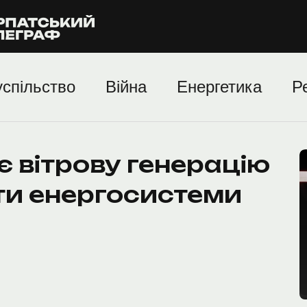
спільство
Війна
Енергетика
Р
 вітрову генерацію
оти енергосистеми