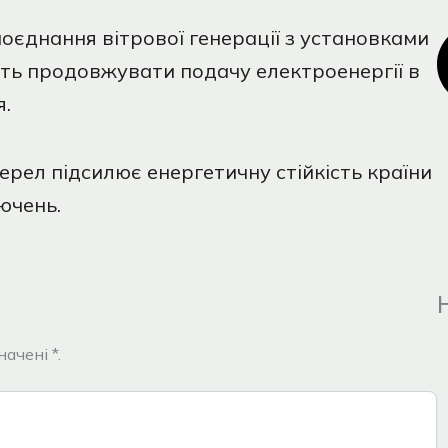
поєднання вітрової генерації з установками
яють продовжувати подачу електроенергії в
я.
рел підсилює енергетичну стійкість країни
ючень.
ачені *.