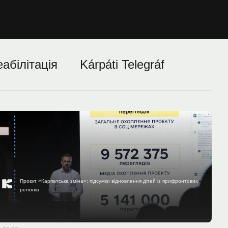
еабілітація
Kárpáti Telegráf
Проєкт «Карпатська зміна»: підсумки відновлення дітей із прифронтових
регіонів