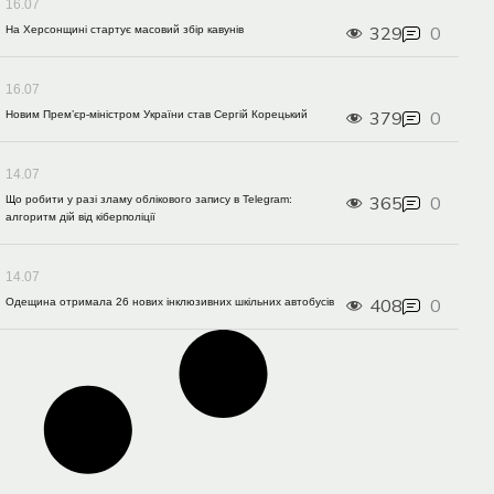
16.07
329
0
На Херсонщині стартує масовий збір кавунів
16.07
379
0
Новим Прем’єр-міністром України став Сергій Корецький
14.07
365
0
Що робити у разі зламу облікового запису в Telegram:
алгоритм дій від кіберполіції
14.07
408
0
Одещина отримала 26 нових інклюзивних шкільних автобусів