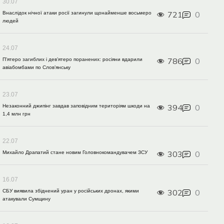
30.07
721
0
Внаслідок нічної атаки росії загинули щонайменше восьмеро
людей
24.07
786
0
П’ятеро загиблих і дев’ятеро поранених: росіяни вдарили
авіабомбами по Слов’янську
23.07
394
0
Незаконний джипінг завдав заповідним територіям шкоди на
1,4 млн грн
22.07
303
0
Михайло Драпатий стане новим Головнокомандувачем ЗСУ
16.07
302
0
СБУ виявила збіднений уран у російських дронах, якими
атакували Сумщину