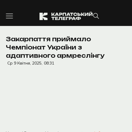
Перейти
до
вмісту
Закарпаття приймало
Чемпіонат України з
адаптивного армреслінгу
Ср 9 Квітня, 2025,
08:31