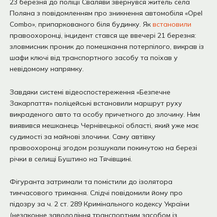
23 березня до поліції Сваляви звернувся житель села
Поляна з повідомленням про зникнення автомобіля «Opel
Combo», припаркованого біля будинку. Як
встановили
правоохоронці, інцидент стався ще ввечері 21 березня:
зловмисник проник до помешкання потерпілого, викрав із
шафи ключі від транспортного засобу та поїхав у
невідомому напрямку.
Завдяки системі відеоспостереження «Безпечне
Закарпаття» поліцейські встановили маршрут руху
викраденого авто та особу причетного до злочину. Ним
виявився мешканець Чернівецької області, який уже має
судимості за майнові злочини. Саму автівку
правоохоронці згодом розшукали покинутою на березі
річки в селищі Буштино на Тячівщині.
Фігуранта затримали та помістили до ізолятора
тимчасового тримання. Слідчі повідомили йому про
підозру за ч. 2 ст. 289 Кримінального кодексу України
(незаконне заволодіння транспортним засобом із