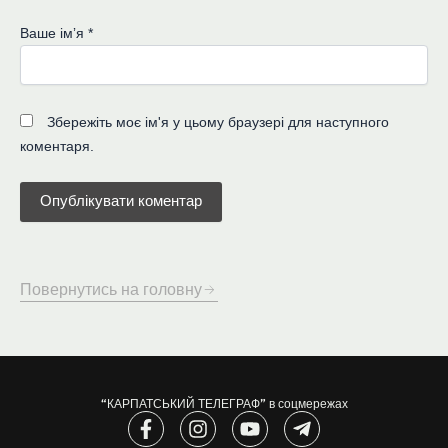
Ваше імʼя
*
Збережіть моє ім'я у цьому браузері для наступного
коментаря.
Повернутись на головну
“КАРПАТСЬКИЙ ТЕЛЕГРАФ” в соцмережах
F
I
Y
T
a
n
o
e