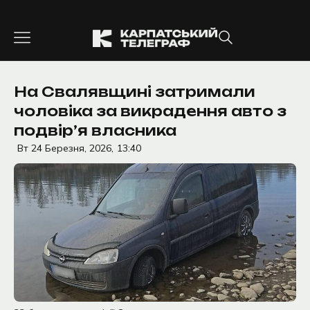
Перейти
до
вмісту
На Свалявщині затримали
чоловіка за викрадення авто з
подвір’я власника
Вт 24 Березня, 2026,
13:40