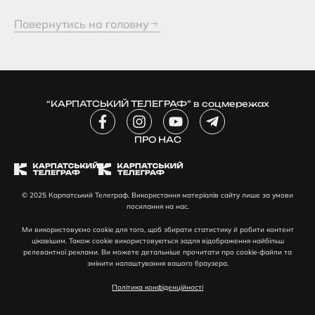
Повернутись на головну
“КАРПАТСЬКИЙ ТЕЛЕГРАФ” в соцмережах
F
I
Y
T
a
n
o
e
c
ПРО НАС
s
u
l
e
t
t
e
b
a
u
g
o
g
b
r
© 2025 Карпатський Телеграф. Використання матеріалів сайту лише за умови
o
r
e
a
посилання на нас.
k
a
m
-
m
-
Ми використовуємо cookie для того, щоб збирати статистику й робити контент
f
p
цікавішим. Також cookie використовуються задля відображення найбільш
l
релевантної реклами. Ви можете детальніше прочитати про cookie-файли та
змінити налаштування вашого браузера.
a
n
Політика конфіденційності
e