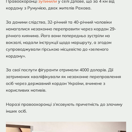
Правоохоронці
зупинили
у селі Ділове, що за 4 км від
кордону з Румунією, двох жителів Рахова.
За даними слідства, 32-річний та 40-річний чоловіки
намагалися незаконно переправити через кордон 29-
річного киянина. Його вони попередньо зустріли на
вокзалі, надали інструкції щодо маршруту, а згодом
супроводжували гірською місцевістю до «зеленого
кордону».
За свої послуги фігуранти отримали 4000 доларів. Дії
затриманих кваліфікували як незаконне переправлення
осіб через державний кордон України, вчинене з
корисливих мотивів.
Наразі правоохоронці з’ясовують причетність до злочину
інших осіб.