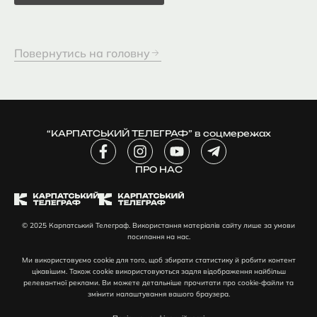
Повернутись на головну
“КАРПАТСЬКИЙ ТЕЛЕГРАФ” в соцмережах
F
I
Y
T
a
n
o
e
c
ПРО НАС
s
u
l
e
t
t
e
b
a
u
g
o
g
b
r
© 2025 Карпатський Телеграф. Використання матеріалів сайту лише за умови
o
r
e
a
посилання на нас.
k
a
m
-
m
-
Ми використовуємо cookie для того, щоб збирати статистику й робити контент
f
p
цікавішим. Також cookie використовуються задля відображення найбільш
l
релевантної реклами. Ви можете детальніше прочитати про cookie-файли та
змінити налаштування вашого браузера.
a
n