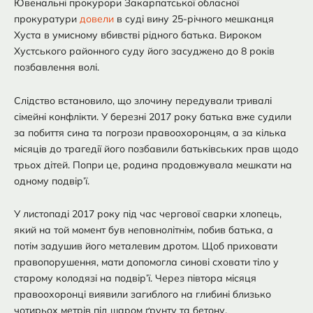
Ювенальні прокурори Закарпатської обласної
прокуратури
довели
в суді вину 25-річного мешканця
Хуста в умисному вбивстві рідного батька. Вироком
Хустського районного суду його засуджено до 8 років
позбавлення волі.
Слідство встановило, що злочину передували тривалі
сімейні конфлікти. У березні 2017 року батька вже судили
за побиття сина та погрози правоохоронцям, а за кілька
місяців до трагедії його позбавили батьківських прав щодо
трьох дітей. Попри це, родина продовжувала мешкати на
одному подвір’ї.
У листопаді 2017 року під час чергової сварки хлопець,
який на той момент був неповнолітнім, побив батька, а
потім задушив його металевим дротом. Щоб приховати
правопорушення, мати допомогла синові сховати тіло у
старому колодязі на подвір’ї. Через півтора місяця
правоохоронці виявили загиблого на глибині близько
чотирьох метрів під шаром ґрунту та бетону.