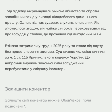
Тоді підлітку інкримінували умисне вбивство та обрали
запобіжний захід у вигляді цілодобового домашнього
арешту. Однак під час судових слухань юнак зник. Як
з’ясувалося згодом, він майже сім років переховувався від
правосуддя у столиці, де проживав під вигаданим ім’ям.
Втікача затримали у грудні 2025 року та взяли під варту
без права внесення застави. Суд визнав чоловіка винним
за ч. 1 ст. 115 Кримінального кодексу України. До
набрання вироком законної сили засуджений
перебуватиме у слідчому ізоляторі.
Залишити коментар
Залиште свій коментар нижче. Обов'язкові поля
позначені *.