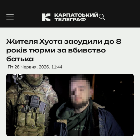
Перейти
до
вмісту
Жителя Хуста засудили до 8
років тюрми за вбивство
батька
Пт 26 Червня, 2026,
11:44