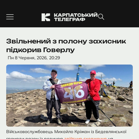
Перейти
до
вмісту
Звільнений з полону захисник
підкорив Говерлу
Пн 8 Червня, 2026,
20:29
Військовослужбовець Михайло Кріжан із Бедевлянської
громади разом із родиною
здійснив сходження
на