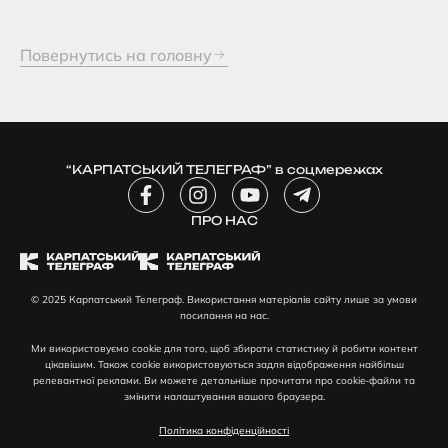
Повернутись на головну
“КАРПАТСЬКИЙ ТЕЛЕГРАФ” в соцмережах
F
I
Y
T
a
n
o
e
c
ПРО НАС
s
u
l
e
t
t
e
b
a
u
g
o
g
b
r
© 2025 Карпатський Телеграф. Використання матеріалів сайту лише за умови
o
r
e
a
посилання на нас.
k
a
m
-
m
-
Ми використовуємо cookie для того, щоб збирати статистику й робити контент
f
p
цікавішим. Також cookie використовуються задля відображення найбільш
l
релевантної реклами. Ви можете детальніше прочитати про cookie-файли та
змінити налаштування вашого браузера.
a
n
Політика конфіденційності
e